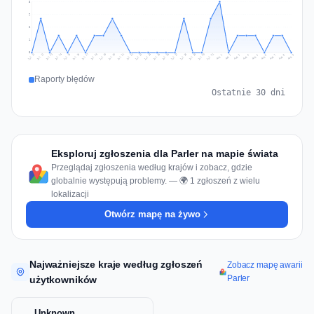
3
2
2
1
0
Jul 18
Jul 21
Jul 24
Jul 11
Jul 27
Jul 14
Jul 17
Jul 30
Jul 20
Jul 23
Jul 26
Jul 13
Jul 16
Jul 29
Jul 19
Jul 22
Jul 25
Jul 12
Jul 15
Jul 28
Jul 31
Aug 4
Aug 7
Aug 3
Aug 6
Aug 9
Aug 2
Aug 5
Aug 8
Aug 1
Raporty błędów
Ostatnie 30 dni
Eksploruj zgłoszenia dla Parler na mapie świata
Przeglądaj zgłoszenia według krajów i zobacz, gdzie
globalnie występują problemy. — 🌍 1 zgłoszeń z wielu
lokalizacji
Otwórz mapę na żywo
Najważniejsze kraje według zgłoszeń
Zobacz mapę awarii
Parler
użytkowników
Unknown