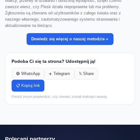
reakcji, przerwy w działaniu i obniżoną wydajność, dzięki czemu
zawsze wiesz, czy Plesk działa niepoprawnie lub ma problemy.
Zgłoszenia są zbierane od użytkowników z całego świata oraz z
naszego własnego, zautomatyzowanego systemu skanowania i
aktualizowane na bieżąco.
Dowiedz się więcej o naszej metodzie
Podoba Ci się ta strona? Udostępnij ją!
🟢 WhatsApp
✈️ Telegram
𝕏 Share
📋 Kopiuj link
Pomóż innym potwierdzić, czy również zostali dotknięci awarią.
Polecani partnerzy