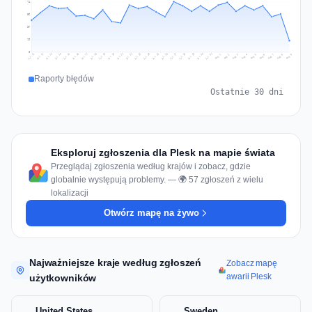
74
56
37
19
0
Jul 18
Jul 21
Jul 24
Jul 11
Jul 27
Jul 14
Jul 17
Jul 30
Jul 20
Jul 23
Jul 26
Jul 13
Jul 16
Jul 29
Jul 19
Jul 22
Jul 25
Jul 12
Jul 15
Jul 28
Jul 31
Aug 4
Aug 7
Aug 3
Aug 6
Aug 9
Aug 2
Aug 5
Aug 8
Aug 1
Raporty błędów
Ostatnie 30 dni
Eksploruj zgłoszenia dla Plesk na mapie świata
Przeglądaj zgłoszenia według krajów i zobacz, gdzie
globalnie występują problemy. — 🌍 57 zgłoszeń z wielu
lokalizacji
Otwórz mapę na żywo
Najważniejsze kraje według zgłoszeń
Zobacz mapę
awarii Plesk
użytkowników
United States
Sweden