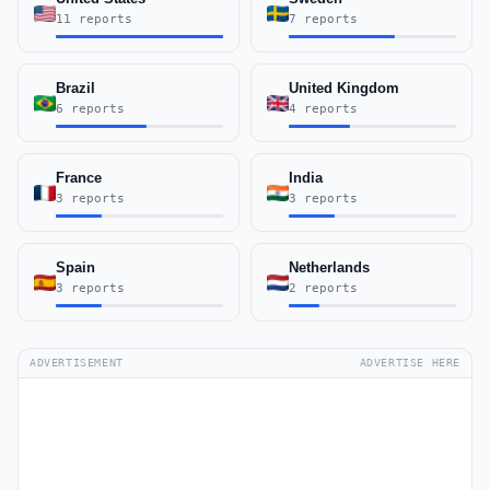
11 reports
7 reports
Brazil
United Kingdom
6 reports
4 reports
France
India
3 reports
3 reports
Spain
Netherlands
3 reports
2 reports
ADVERTISEMENT
ADVERTISE HERE