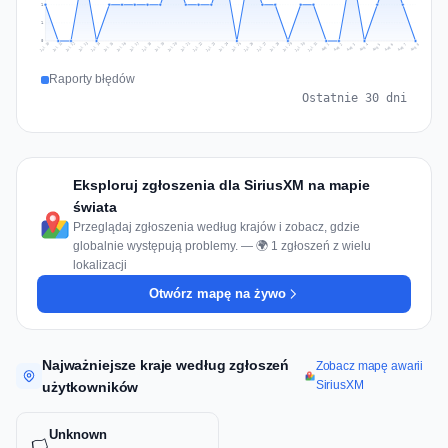
1
1
0
Jul 17
Jul 20
Jul 23
Jul 10
Jul 26
Jul 13
Jul 16
Jul 29
Jul 19
Jul 22
Jul 25
Jul 12
Jul 15
Jul 28
Jul 31
Jul 18
Jul 21
Jul 24
Jul 11
Jul 14
Jul 27
Jul 30
Aug 3
Aug 6
Aug 2
Aug 5
Aug 8
Aug 1
Aug 4
Aug 7
Raporty błędów
Ostatnie 30 dni
Eksploruj zgłoszenia dla SiriusXM na mapie
świata
Przeglądaj zgłoszenia według krajów i zobacz, gdzie
globalnie występują problemy. — 🌍 1 zgłoszeń z wielu
lokalizacji
Otwórz mapę na żywo
Najważniejsze kraje według zgłoszeń
Zobacz mapę awarii
SiriusXM
użytkowników
Unknown
🏳️