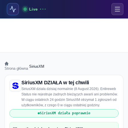
Live
›
SiriusXM
Strona główna
SiriusXM DZIAŁA w tej chwili
SiriusXM działa dzisiaj normalnie (8 August 2026). Entireweb
Status nie rejestruje żadnych bieżących awarii ani problemów.
W ciągu ostatnich 24 godzin SiriusXM otrzymał 1 zgłoszeń od
użytkowników, z czego 0 w ciągu ostatniej godziny.
SiriusXM działa poprawnie