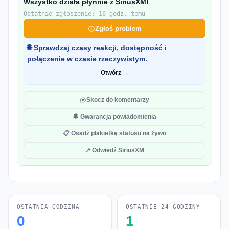
Wszystko działa płynnie z SiriusXM!
Ostatnie zgłoszenie: 16 godz. temu
Zgłoś problem
🌐 Sprawdzaj czasy reakcji, dostępność i
połączenie w czasie rzeczywistym.
Otwórz →
Skocz do komentarzy
🔔 Gwarancja powiadomienia
📋 Osadź plakietkę statusu na żywo
↗ Odwiedź SiriusXM
OSTATNIA GODZINA
OSTATNIE 24 GODZINY
0
1