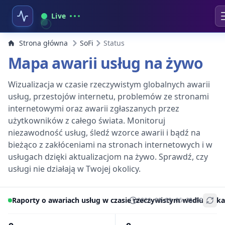
Live
Strona główna
SoFi
Status
Mapa awarii usług na żywo
Wizualizacja w czasie rzeczywistym globalnych awarii
usług, przestojów internetu, problemów ze stronami
internetowymi oraz awarii zgłaszanych przez
użytkowników z całego świata. Monitoruj
niezawodność usług, śledź wzorce awarii i bądź na
bieżąco z zakłóceniami na stronach internetowych i w
usługach dzięki aktualizacjom na żywo. Sprawdź, czy
usługi nie działają w Twojej okolicy.
Raporty o awariach usług w czasie rzeczywistym według lokal
2026-08-09 06:38:59
+
−