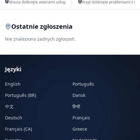
0
0
Miasta dotknięte awariami usług
Kraje dotknięte problemami z us
Leaflet
|
© OpenStreetMap contributors
Ostatnie zgłoszenia
Nie znaleziono żadnych zgłoszeń.
Języki
English
Português
Português (BR)
Dansk
中文
हिन्दी
Deutsch
Français
Français (CA)
Greece