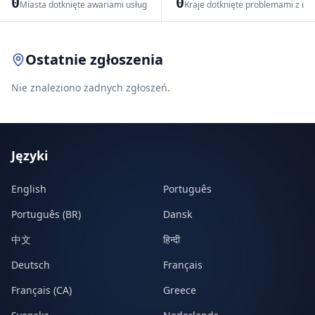
0
0
Miasta dotknięte awariami usług
Kraje dotknięte problemami z us
Leaflet
|
© OpenStreetMap contributors
Ostatnie zgłoszenia
Nie znaleziono żadnych zgłoszeń.
Języki
English
Português
Português (BR)
Dansk
中文
हिन्दी
Deutsch
Français
Français (CA)
Greece