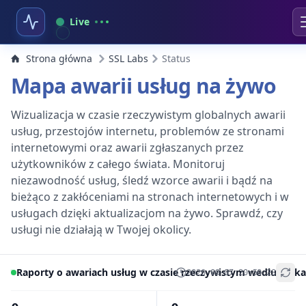
Live
Strona główna
SSL Labs
Status
Mapa awarii usług na żywo
Wizualizacja w czasie rzeczywistym globalnych awarii
usług, przestojów internetu, problemów ze stronami
internetowymi oraz awarii zgłaszanych przez
użytkowników z całego świata. Monitoruj
niezawodność usług, śledź wzorce awarii i bądź na
bieżąco z zakłóceniami na stronach internetowych i w
usługach dzięki aktualizacjom na żywo. Sprawdź, czy
usługi nie działają w Twojej okolicy.
Raporty o awariach usług w czasie rzeczywistym według lokal
2026-08-07 20:50:23
+
−