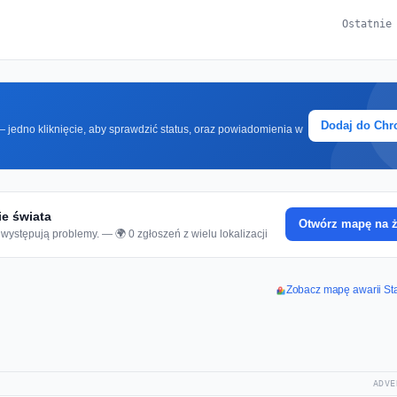
Ostatnie
Dodaj do Ch
 jedno kliknięcie, aby sprawdzić status, oraz powiadomienia w
ie świata
Otwórz mapę na 
występują problemy. — 🌍 0 zgłoszeń z wielu lokalizacji
Zobacz mapę awarii St
ADVE