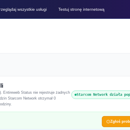
rzeglądaj wszystkie usługi
Testuj stronę internetową
li
. Entireweb Status nie rejestruje żadnych
Starcom Network działa po
odzin Starcom Network otrzymał 0
odziny.
Zgłoś pro