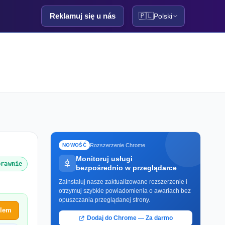
Reklamuj się u nás
🇵🇱
Polski
Rozszerzenie Chrome
NOWOŚĆ
Monitoruj usługi
prawnie
bezpośrednio w przeglądarce
Zainstaluj nasze zaktualizowane rozszerzenie i
otrzymuj szybkie powiadomienia o awariach bez
opuszczania przeglądanej strony.
blem
Dodaj do Chrome — Za darmo