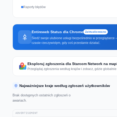
Raporty błędów
Entireweb Status dla Chrome
Zaktualizowano
Śledź swoje ulubione usługi bezpośrednio w przeglądarce —
czasie rzeczywistym, gdy coś przestanie działać.
Eksploruj zgłoszenia dla Starcom Network na map
Przeglądaj zgłoszenia według krajów i zobacz, gdzie globalnie 
Najważniejsze kraje według zgłoszeń użytkowników
Brak dostępnych ostatnich zgłoszeń o
awariach.
ADVERTISEMENT