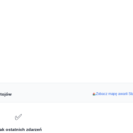
stojów
Zobacz mapę awarii St
✅
ak ostatnich zdarzeń