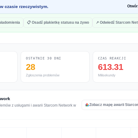
 w czasie rzeczywistym.
Otwór
wiadomienia
📋 Osadź plakietkę statusu na żywo
↗ Odwiedź Starcom Ne
OSTATNIE 30 DNI
CZAS REAKCJI
28
613.31
Zgłoszenia problemów
Milisekundy
twork
Zobacz mapę awarii Starc
lemów z usługami i awarii Starcom Network w