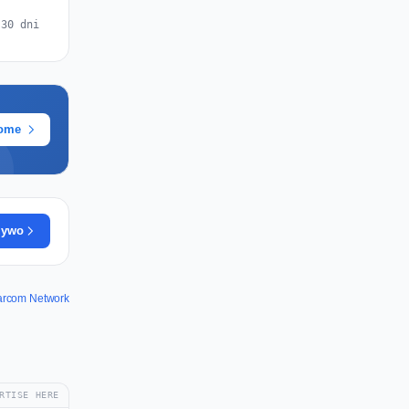
 30 dni
rome
żywo
arcom Network
RTISE HERE