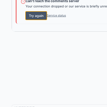
Can't reach the comments server
Your connection dropped or our service is briefly unre
Try again
Service status