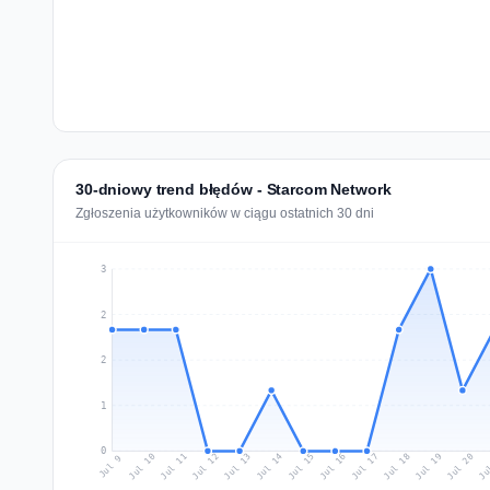
30-dniowy trend błędów - Starcom Network
Zgłoszenia użytkowników w ciągu ostatnich 30 dni
3
2
2
1
0
Jul 18
Ju
Jul 11
Jul 14
Jul 17
Jul 20
Jul 10
Jul 13
Jul 16
Jul 19
Jul 12
Jul 15
Jul 9