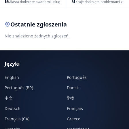
0
0
Miasta dotknięte awariami usług
Kraje dotknięte problemami z us
Leaflet
|
© OpenStreetMap contributors
Ostatnie zgłoszenia
Nie znaleziono żadnych zgłoszeń.
Języki
English
Português
Português (BR)
Dansk
中文
हिन्दी
Deutsch
Français
Français (CA)
Greece