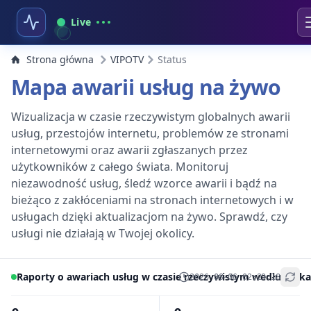
Live
Strona główna
VIPOTV
Status
Mapa awarii usług na żywo
Wizualizacja w czasie rzeczywistym globalnych awarii
usług, przestojów internetu, problemów ze stronami
internetowymi oraz awarii zgłaszanych przez
użytkowników z całego świata. Monitoruj
niezawodność usług, śledź wzorce awarii i bądź na
bieżąco z zakłóceniami na stronach internetowych i w
usługach dzięki aktualizacjom na żywo. Sprawdź, czy
usługi nie działają w Twojej okolicy.
Raporty o awariach usług w czasie rzeczywistym według lokal
2026-08-06 02:29:18
+
−