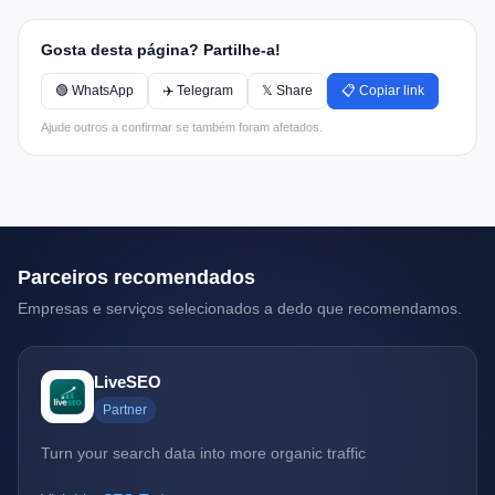
Gosta desta página? Partilhe-a!
🟢 WhatsApp
✈️ Telegram
𝕏 Share
📋 Copiar link
Ajude outros a confirmar se também foram afetados.
Parceiros recomendados
Empresas e serviços selecionados a dedo que recomendamos.
LiveSEO
Partner
Turn your search data into more organic traffic