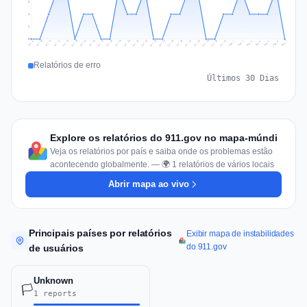
2
1
1
0
Jul 16
Jul 19
Jul 22
Jul 25
Jul 12
Jul 15
Jul 28
Jul 31
Jul 18
Jul 21
Jul 24
Jul 11
Jul 14
Jul 27
Jul 30
Jul 17
Jul 20
Jul 23
Jul 10
Jul 13
Jul 26
Jul 29
Aug 2
Aug 5
Aug 1
Aug 4
Jul 9
Aug 7
Aug 3
Aug 6
Relatórios de erro
Últimos 30 Dias
Explore os relatórios do 911.gov no mapa-múndi
Veja os relatórios por país e saiba onde os problemas estão
acontecendo globalmente. — 🌍 1 relatórios de vários locais
Abrir mapa ao vivo
Principais países por relatórios
Exibir mapa de instabilidades
do 911.gov
de usuários
Unknown
🏳️
1 reports