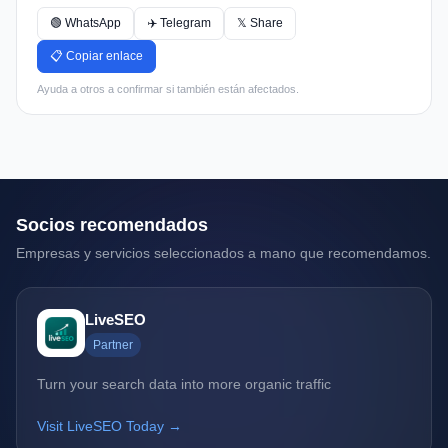
🟢 WhatsApp
✈️ Telegram
𝕏 Share
📋 Copiar enlace
Ayuda a otros a confirmar si también están afectados.
Socios recomendados
Empresas y servicios seleccionados a mano que recomendamos.
LiveSEO
Partner
Turn your search data into more organic traffic
Visit LiveSEO Today →