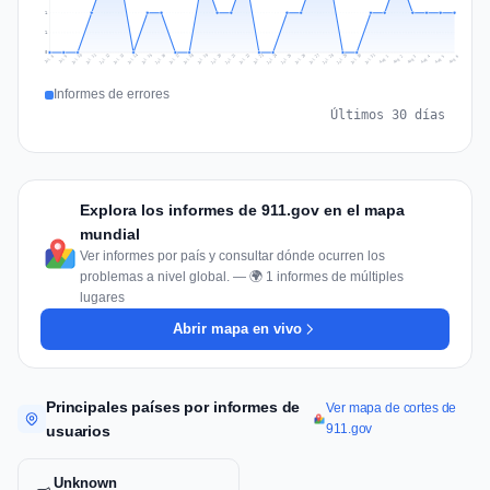
1
1
0
Jul 15
Jul 18
Jul 31
Jul 21
Jul 24
Jul 11
Jul 14
Jul 27
Jul 30
Jul 17
Jul 20
Jul 23
Jul 10
Jul 13
Jul 26
Jul 29
Jul 16
Jul 19
Jul 22
Jul 12
Jul 25
Jul 28
Aug 1
Aug 4
Jul 9
Aug 3
Jul 8
Aug 6
Aug 2
Aug 5
Informes de errores
Últimos 30 días
Explora los informes de 911.gov en el mapa
mundial
Ver informes por país y consultar dónde ocurren los
problemas a nivel global. — 🌍 1 informes de múltiples
lugares
Abrir mapa en vivo
Principales países por informes de
Ver mapa de cortes de
911.gov
usuarios
Unknown