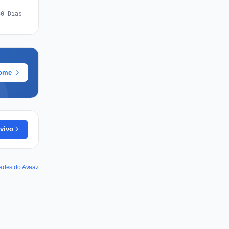
30 Dias
rome
vivo
dades do Avaaz