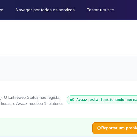
vo
Navegar por todos os serviços
Testar um site
). O Entireweb Status não regista
O Avaaz está funcionando norm
horas, o Avaaz recebeu 1 relatórios
Reportar um prob