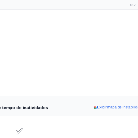
ADVE
do tempo de inatividades
Exibir mapa de instabili
✅