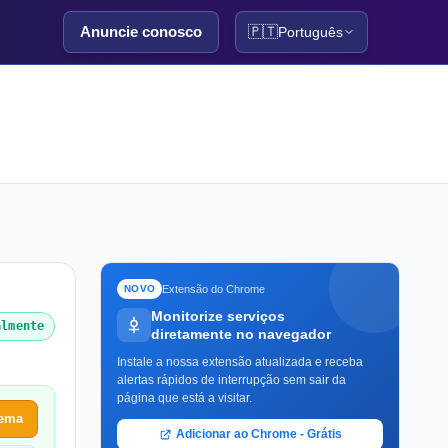
Anuncie conosco
🇵🇹
Português
Extensão do Chrome
NOVO
Monitorize serviços
almente
diretamente no navegador
Instale a nossa extensão atualizada e receba
alertas rápidos de interrupção sem sair da
página que está a visitar.
lema
Adicionar ao Chrome - Grátis