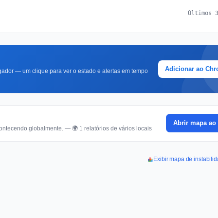
Últimos 
Adicionar ao Ch
ador — um clique para ver o estado e alertas em tempo
Abrir mapa ao 
ontecendo globalmente. — 🌍 1 relatórios de vários locais
Exibir mapa de instabili