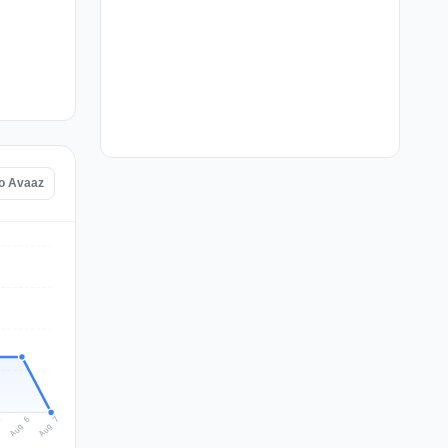
do Avaaz
Aug 7
Aug 6
5