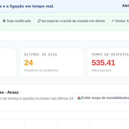
e e a ligação em tempo real.
Abr
🔔 Seja notificado
📋 Incorporar crachá de estado em direto
↗ Visitar 
ÚLTIMOS 30 DIAS
TEMPO DE RESPOSTA
24
535.41
Relatórios de problemas
Milissegundos
as - Avaaz
Exibir mapa de instabilidade
as de serviço e quedas no Avaaz nas últimas 24