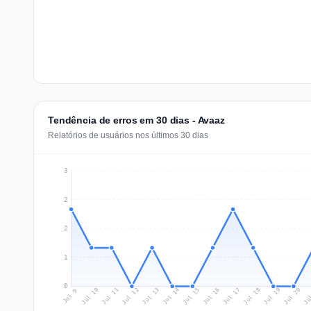
Tendência de erros em 30 dias - Avaaz
Relatórios de usuários nos últimos 30 dias
3
2
2
1
0
Jul 18
Ju
Jul 11
Jul 14
Jul 17
Jul 20
Jul 10
Jul 13
Jul 16
Jul 19
Jul 12
Jul 15
Jul 9