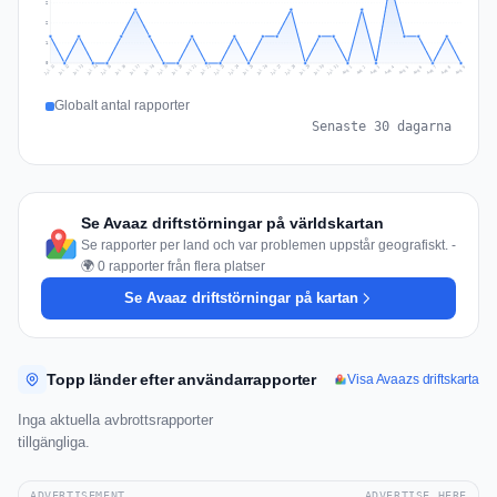
2
2
1
0
Jul 18
Jul 21
Jul 24
Jul 11
Jul 27
Jul 14
Jul 17
Jul 30
Jul 20
Jul 23
Jul 26
Jul 13
Jul 16
Jul 29
Jul 19
Jul 22
Jul 25
Jul 12
Jul 15
Jul 28
Jul 31
Aug 4
Aug 7
Aug 3
Aug 6
Aug 9
Aug 2
Aug 5
Aug 8
Aug 1
Globalt antal rapporter
Senaste 30 dagarna
Se Avaaz driftstörningar på världskartan
Se rapporter per land och var problemen uppstår geografiskt. -
🌍 0 rapporter från flera platser
Se Avaaz driftstörningar på kartan
Topp länder efter användarrapporter
Visa Avaazs driftskarta
Inga aktuella avbrottsrapporter
tillgängliga.
ADVERTISEMENT
ADVERTISE HERE