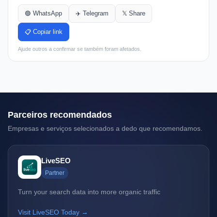
🟢 WhatsApp
✈️ Telegram
𝕏 Share
📋 Copiar link
Ajude outros a confirmar se também foram afetados.
Parceiros recomendados
Empresas e serviços selecionados a dedo que recomendamos.
LiveSEO
Partner
Turn your search data into more organic traffic
Visit LiveSEO Today →