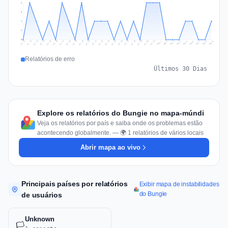
2
2
1
1
0
Jul 18
Jul 21
Jul 24
Jul 11
Jul 27
Jul 14
Jul 17
Jul 30
Jul 20
Jul 23
Jul 26
Jul 13
Jul 16
Jul 29
Jul 19
Jul 22
Jul 25
Jul 12
Jul 15
Jul 28
Jul 31
Aug 4
Aug 7
Aug 3
Aug 6
Aug 9
Aug 2
Aug 5
Aug 8
Aug 1
Relatórios de erro
Últimos 30 Dias
Explore os relatórios do Bungie no mapa-múndi
Veja os relatórios por país e saiba onde os problemas estão
acontecendo globalmente. — 🌍 1 relatórios de vários locais
Abrir mapa ao vivo
Principais países por relatórios
Exibir mapa de instabilidades
do Bungie
de usuários
Unknown
🏳️