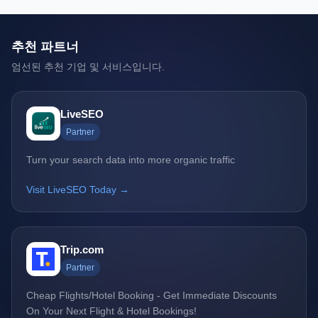
추천 파트너
엄선된 추천 기업 및 서비스입니다.
LiveSEO
Partner
Turn your search data into more organic traffic
Visit LiveSEO Today →
Trip.com
Partner
Cheap Flights/Hotel Booking - Get Immediate Discounts
On Your Next Flight & Hotel Bookings!