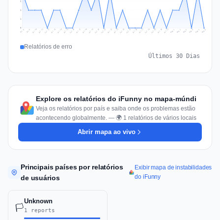
2
1
1
0
Jul 15
Jul 18
Jul 31
Jul 21
Jul 24
Jul 11
Jul 14
Jul 27
Jul 30
Jul 17
Jul 20
Jul 23
Jul 10
Jul 13
Jul 26
Jul 29
Jul 16
Jul 19
Jul 22
Jul 12
Jul 25
Jul 28
Aug 1
Aug 4
Jul 9
Aug 3
Jul 8
Aug 6
Aug 2
Aug 5
Relatórios de erro
Últimos 30 Dias
Explore os relatórios do iFunny no mapa-múndi
Veja os relatórios por país e saiba onde os problemas estão
acontecendo globalmente. — 🌍 1 relatórios de vários locais
Abrir mapa ao vivo
Principais países por relatórios
Exibir mapa de instabilidades
do iFunny
de usuários
Unknown
🏳️
1 reports