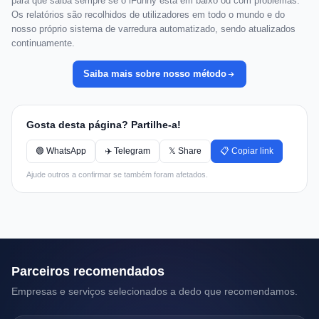
para que saiba sempre se o iFunny está em baixo ou com problemas.
Os relatórios são recolhidos de utilizadores em todo o mundo e do
nosso próprio sistema de varredura automatizado, sendo atualizados
continuamente.
Saiba mais sobre nosso método
Gosta desta página? Partilhe-a!
🟢 WhatsApp
✈️ Telegram
𝕏 Share
📋 Copiar link
Ajude outros a confirmar se também foram afetados.
Parceiros recomendados
Empresas e serviços selecionados a dedo que recomendamos.