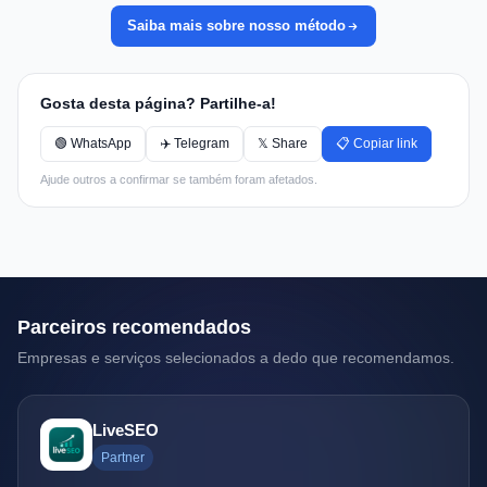
Saiba mais sobre nosso método
Gosta desta página? Partilhe-a!
🟢 WhatsApp
✈️ Telegram
𝕏 Share
📋 Copiar link
Ajude outros a confirmar se também foram afetados.
Parceiros recomendados
Empresas e serviços selecionados a dedo que recomendamos.
LiveSEO
Partner