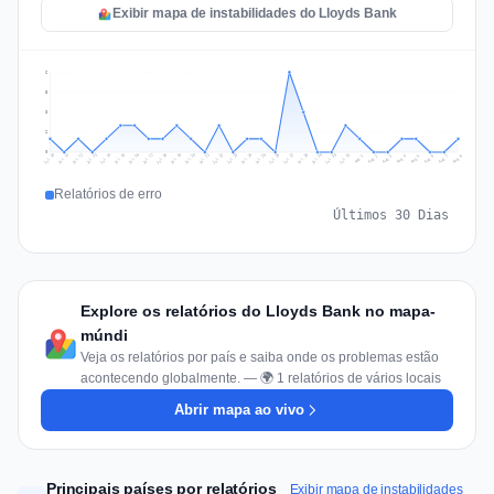
Exibir mapa de instabilidades do Lloyds Bank
6
5
3
2
0
Jul 17
Jul 20
Jul 23
Jul 10
Jul 26
Jul 13
Jul 16
Jul 29
Jul 19
Jul 22
Jul 25
Jul 12
Jul 15
Jul 28
Jul 31
Jul 18
Jul 21
Jul 24
Jul 11
Jul 14
Jul 27
Jul 30
Aug 3
Aug 6
Aug 2
Aug 5
Aug 8
Aug 1
Aug 4
Aug 7
Relatórios de erro
Últimos 30 Dias
Explore os relatórios do Lloyds Bank no mapa-
múndi
Veja os relatórios por país e saiba onde os problemas estão
acontecendo globalmente. — 🌍 1 relatórios de vários locais
Abrir mapa ao vivo
Principais países por relatórios
Exibir mapa de instabilidades