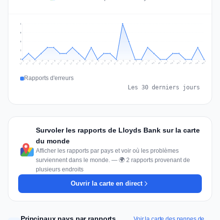
6
5
3
2
0
Jul 18
Jul 21
Jul 24
Jul 11
Jul 27
Jul 14
Jul 17
Jul 30
Jul 20
Jul 23
Jul 26
Jul 13
Jul 16
Jul 29
Jul 19
Jul 22
Jul 25
Jul 12
Jul 15
Jul 28
Jul 31
Aug 4
Aug 7
Aug 3
Aug 6
Aug 9
Aug 2
Aug 5
Aug 8
Aug 1
Rapports d'erreurs
Les 30 derniers jours
Survoler les rapports de Lloyds Bank sur la carte
du monde
Afficher les rapports par pays et voir où les problèmes
surviennent dans le monde. — 🌍 2 rapports provenant de
plusieurs endroits
Ouvrir la carte en direct
Principaux pays par rapports
Voir la carte des pannes de