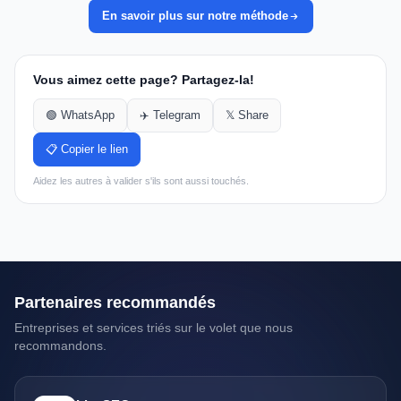
En savoir plus sur notre méthode
Vous aimez cette page? Partagez-la!
🟢 WhatsApp
✈️ Telegram
𝕏 Share
📋 Copier le lien
Aidez les autres à valider s'ils sont aussi touchés.
Partenaires recommandés
Entreprises et services triés sur le volet que nous
recommandons.