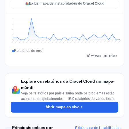
Exibir mapa de instabilidades do Oracel Cloud
8
6
4
2
0
Jul 17
Jul 20
Jul 23
Jul 10
Jul 26
Jul 13
Jul 16
Jul 29
Jul 19
Jul 22
Jul 25
Jul 12
Jul 15
Jul 28
Jul 31
Jul 18
Jul 21
Jul 24
Jul 11
Jul 14
Jul 27
Jul 30
Aug 3
Aug 6
Aug 2
Aug 5
Aug 8
Aug 1
Aug 4
Aug 7
Relatórios de erro
Últimos 30 Dias
Explore os relatórios do Oracel Cloud no mapa-
múndi
Veja os relatórios por país e saiba onde os problemas estão
acontecendo globalmente. — 🌍 0 relatórios de vários locais
Abrir mapa ao vivo
Principais países por
Exibir mapa de instabilidades