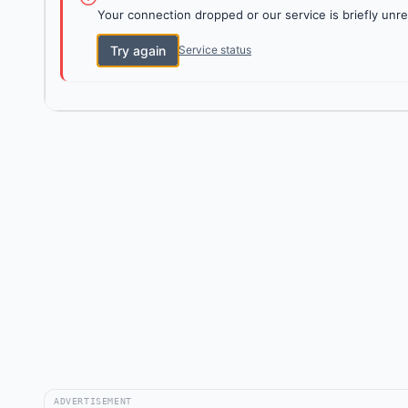
Your connection dropped or our service is briefly unre
Try again
Service status
ADVERTISEMENT