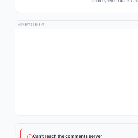
Goda nyheter! Oracel Cloud
ADVERTISEMENT
Can't reach the comments server