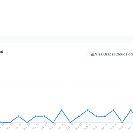
ud
Visa Oracel Clouds dri
l 22
Jul 25
Jul 28
Jul 31
Jul 24
Jul 27
Jul 30
Jul 23
Jul 26
Jul 29
Aug 1
Aug 4
Aug 3
Aug 
Aug 2
Aug 5