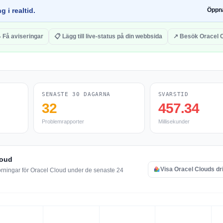
g i realtid.
Öppn
 Få aviseringar
📋 Lägg till live-status på din webbsida
↗ Besök Oracel 
SENASTE 30 DAGARNA
SVARSTID
32
457.34
Problemrapporter
Millisekunder
loud
Visa Oracel Clouds dr
örningar för Oracel Cloud under de senaste 24