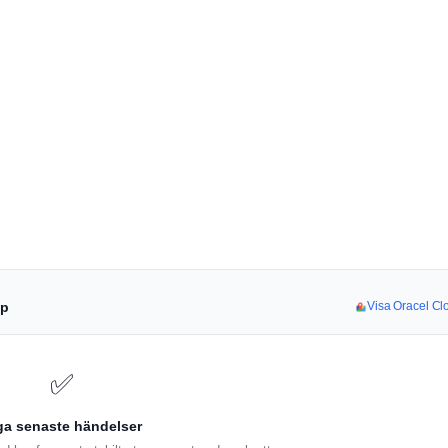
pp
Visa Oracel Clo
✅
ga senaste händelser