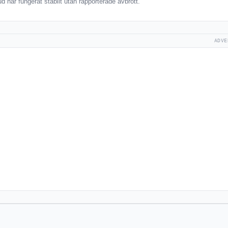
 har fungerat stabilt utan rapporterade avbrott.
ADVE