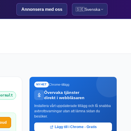
Annonsera med oss
🇸🇪
Svenska
Chrome-tillägg
NYHET
Övervaka tjänster
normalt
direkt i webbläsaren
Installera vårt uppdaterade tillägg och få snabba
avbrottsvarningar utan att lämna sidan du
besöker.
loud
Lägg till i Chrome - Gratis