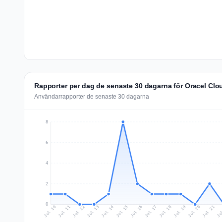
Rapporter per dag de senaste 30 dagarna för Oracel Clo
Användarrapporter de senaste 30 dagarna
8
6
4
2
0
Jul 19
Ju
Jul 12
Jul 15
Jul 18
Jul 21
Jul 11
Jul 14
Jul 17
Jul 20
Jul 10
Jul 13
Jul 16