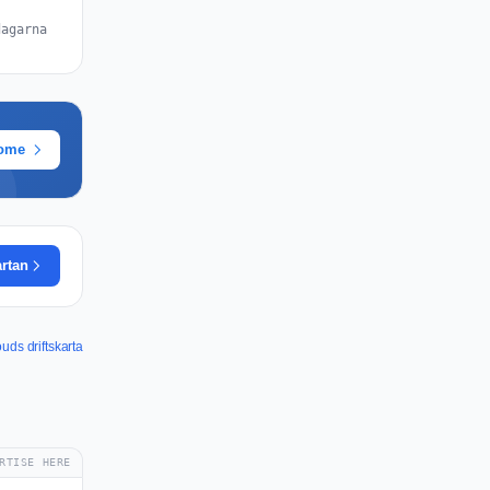
dagarna
rome
artan
uds driftskarta
RTISE HERE