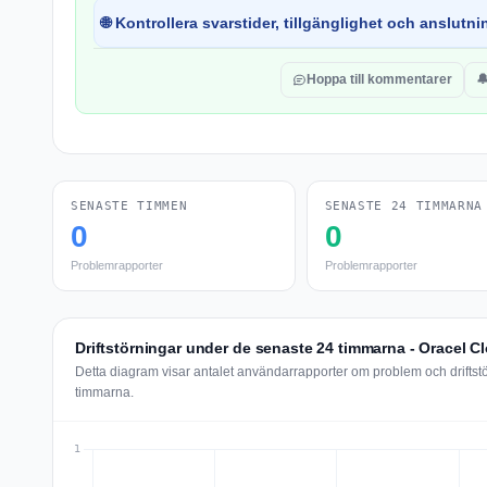
🌐 Kontrollera svarstider, tillgänglighet och anslutnin
Hoppa till kommentarer

SENASTE TIMMEN
SENASTE 24 TIMMARNA
0
0
Problemrapporter
Problemrapporter
Driftstörningar under de senaste 24 timmarna - Oracel C
Detta diagram visar antalet användarrapporter om problem och driftst
timmarna.