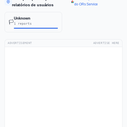
do ORs Service
relatórios de usuários
Unknown
🏳️
1 reports
ADVERTISEMENT
ADVERTISE HERE