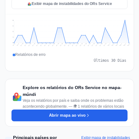
Exibir mapa de instabilidades do ORs Service
3
2
2
1
0
Jul 15
Jul 18
Jul 31
Jul 21
Jul 24
Jul 11
Jul 14
Jul 27
Jul 30
Jul 17
Jul 20
Jul 23
Jul 10
Jul 13
Jul 26
Jul 29
Jul 16
Jul 19
Jul 22
Jul 12
Jul 25
Jul 28
Aug 1
Aug 4
Jul 9
Aug 3
Jul 8
Aug 6
Aug 2
Aug 5
Relatórios de erro
Últimos 30 Dias
Explore os relatórios do ORs Service no mapa-
múndi
Veja os relatórios por país e saiba onde os problemas estão
acontecendo globalmente. — 🌍 1 relatórios de vários locais
Abrir mapa ao vivo
Principais países por
Exibir mapa de instabilidades