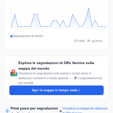
3
2
2
1
0
Jul 19
Jul 22
Jul 25
Jul 12
Jul 28
Aug 10
Jul 15
Jul 18
Jul 31
Jul 21
Jul 24
Jul 27
Jul 14
Jul 17
Jul 30
Jul 20
Jul 23
Jul 26
Jul 13
Jul 16
Jul 29
Aug 5
Aug 8
Aug 1
Aug 4
Aug 7
Aug 3
Aug 6
Aug 9
Aug 2
Segnalazioni di errore
Ultimi 30 giorni
Esplora le segnalazioni di ORs Service sulla
mappa del mondo
Visualizza le segnalazioni per paese e scopri dove si
verificano i problemi a livello globale. — 🌍 0 segnalazioni da
più località
Apri la mappa in tempo reale
Primi paesi per segnalazioni
Visualizza la mappa dei disservizi