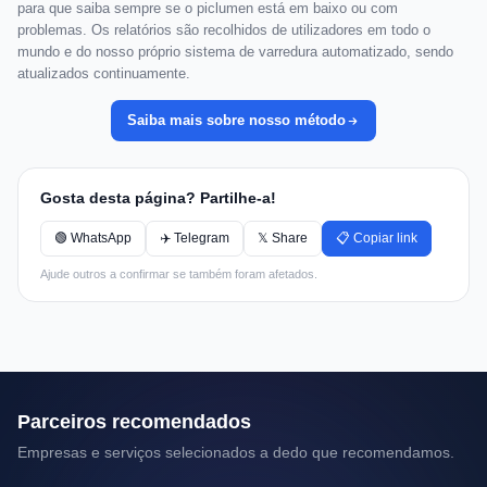
para que saiba sempre se o piclumen está em baixo ou com
problemas. Os relatórios são recolhidos de utilizadores em todo o
mundo e do nosso próprio sistema de varredura automatizado, sendo
atualizados continuamente.
Saiba mais sobre nosso método
Gosta desta página? Partilhe-a!
🟢 WhatsApp
✈️ Telegram
𝕏 Share
📋 Copiar link
Ajude outros a confirmar se também foram afetados.
Parceiros recomendados
Empresas e serviços selecionados a dedo que recomendamos.