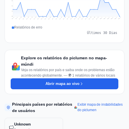
2
2
1
0
Jul 15
Jul 18
Jul 31
Jul 21
Jul 24
Jul 11
Jul 14
Jul 27
Jul 30
Jul 17
Jul 20
Jul 23
Jul 10
Jul 13
Jul 26
Jul 29
Jul 16
Jul 19
Jul 22
Jul 12
Jul 25
Jul 28
Aug 1
Aug 4
Jul 9
Aug 3
Jul 8
Aug 6
Aug 2
Aug 5
Relatórios de erro
Últimos 30 Dias
Explore os relatórios do piclumen no mapa-
múndi
Veja os relatórios por país e saiba onde os problemas estão
acontecendo globalmente. — 🌍 1 relatórios de vários locais
Abrir mapa ao vivo
Principais países por relatórios
Exibir mapa de instabilidades
do piclumen
de usuários
Unknown
🏳️