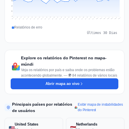
68
45
23
0
Jul 16
Jul 19
Jul 22
Jul 25
Jul 12
Jul 15
Jul 28
Jul 31
Jul 18
Jul 21
Jul 24
Jul 11
Jul 14
Jul 27
Jul 30
Jul 17
Jul 20
Jul 23
Jul 10
Jul 13
Jul 26
Jul 29
Aug 2
Aug 5
Aug 1
Aug 4
Jul 9
Aug 7
Aug 3
Aug 6
Relatórios de erro
Últimos 30 Dias
Explore os relatórios do Pinterest no mapa-
múndi
Veja os relatórios por país e saiba onde os problemas estão
acontecendo globalmente. — 🌍 84 relatórios de vários locais
Abrir mapa ao vivo
Principais países por relatórios
Exibir mapa de instabilidades
do Pinterest
de usuários
United States
Netherlands