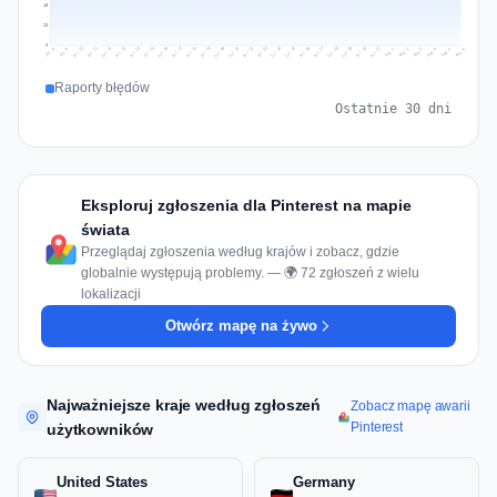
45
23
0
Jul 15
Jul 18
Jul 31
Jul 21
Jul 24
Jul 11
Jul 14
Jul 27
Jul 30
Jul 17
Jul 20
Jul 23
Jul 10
Jul 13
Jul 26
Jul 29
Jul 16
Jul 19
Jul 22
Jul 12
Jul 25
Jul 28
Aug 1
Aug 4
Jul 9
Aug 3
Jul 8
Aug 6
Aug 2
Aug 5
Raporty błędów
Ostatnie 30 dni
Eksploruj zgłoszenia dla Pinterest na mapie
świata
Przeglądaj zgłoszenia według krajów i zobacz, gdzie
globalnie występują problemy. — 🌍 72 zgłoszeń z wielu
lokalizacji
Otwórz mapę na żywo
Najważniejsze kraje według zgłoszeń
Zobacz mapę awarii
Pinterest
użytkowników
United States
Germany