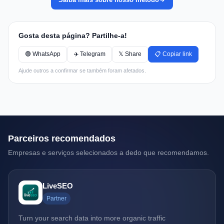
Gosta desta página? Partilhe-a!
🟢 WhatsApp
✈️ Telegram
𝕏 Share
📋 Copiar link
Ajude outros a confirmar se também foram afetados.
Parceiros recomendados
Empresas e serviços selecionados a dedo que recomendamos.
LiveSEO
Partner
Turn your search data into more organic traffic