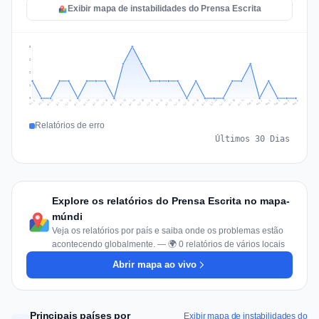
Exibir mapa de instabilidades do Prensa Escrita
3
2
2
1
0
Jul 15
Jul 18
Jul 31
Jul 21
Jul 24
Jul 11
Jul 14
Jul 27
Jul 30
Jul 17
Jul 20
Jul 23
Jul 10
Jul 13
Jul 26
Jul 29
Jul 16
Jul 19
Jul 22
Jul 12
Jul 25
Jul 28
Aug 1
Aug 4
Jul 9
Aug 3
Jul 8
Aug 6
Aug 2
Aug 5
Relatórios de erro
Últimos 30 Dias
Explore os relatórios do Prensa Escrita no mapa-
múndi
Veja os relatórios por país e saiba onde os problemas estão
acontecendo globalmente. — 🌍 0 relatórios de vários locais
Abrir mapa ao vivo
Principais países por
Exibir mapa de instabilidades do