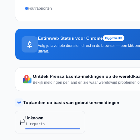
Foutrapporten
Entireweb Status voor Chrome
Bijgewerkt
Volg je favoriete diensten direct in de browser — één klik o
uitvalt.
Ontdek Prensa Escrita-meldingen op de wereldkaa
Bekijk meldingen per land en zie waar wereldwijd problemen o
Toplanden op basis van gebruikersmeldingen
Unknown
🏳️
1 reports