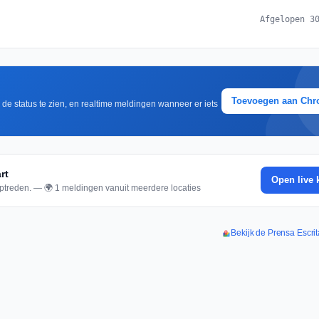
Afgelopen 3
Toevoegen aan Ch
m de status te zien, en realtime meldingen wanneer er iets
rt
Open live 
ptreden. — 🌍 1 meldingen vanuit meerdere locaties
Bekijk de Prensa Escrit