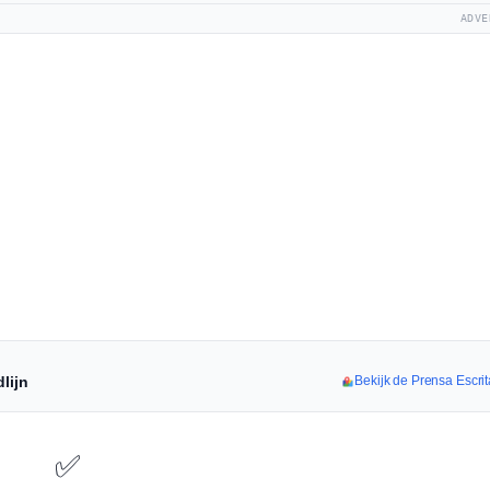
ADVE
lijn
Bekijk de Prensa Escrit
✅