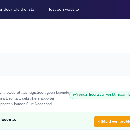
er door alle diensten
Test een website
ntireweb Status registreert geen lopende
Prensa Escrita werkt naar 
nsa Escrita 1 gebruikersrapporten
apporten komen 0 uit Nederland.
 Escrita.
Meld een prob