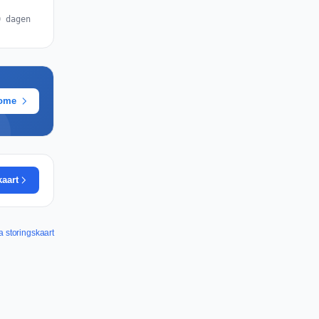
0 dagen
rome
kaart
a storingskaart