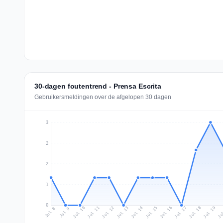
30-dagen foutentrend - Prensa Escrita
Gebruikersmeldingen over de afgelopen 30 dagen
3
2
2
1
0
Jul 17
Ju
Jul 10
Jul 13
Jul 16
Jul 19
Jul 12
Jul 15
Jul 18
Jul 11
Jul 14
Jul 8
Jul 9