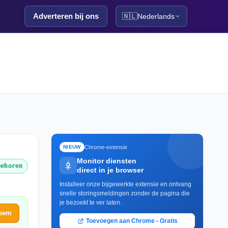
Adverteren bij ons
🇳🇱
Nederlands
Chrome-extensie
NIEUW
Monitor diensten
behoren
direct in je browser
Installeer onze bijgewerkte extensie en ontvang
snelle storingsmeldingen zonder de pagina die
je bezoekt te ver laten.
leem
Toevoegen aan Chrome - Gratis