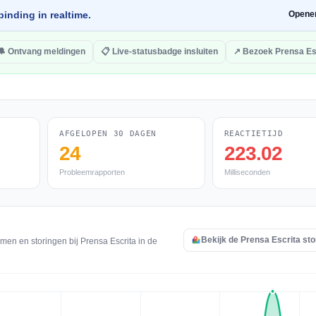
inding in realtime.
Opene
🔔 Ontvang meldingen
📋 Live-statusbadge insluiten
↗ Bezoek Prensa Es
AFGELOPEN 30 DAGEN
REACTIETIJD
24
223.02
Probleemrapporten
Milliseconden
Bekijk de Prensa Escrita sto
men en storingen bij Prensa Escrita in de