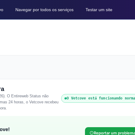
vo
Navegar por todos os serviços
Testar um site
ra
26). O Entireweb Status não
O Vetcove está funcionando norm
timas 24 horas, o Vetcove recebeu
hora.
ove!
Reportar um problem