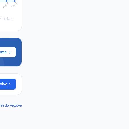
Aug 9
Aug 8
7
30 Dias
rome
vivo
des do Vetcove