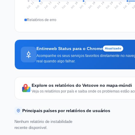
0
Jul 20
Ju
Jul 13
Jul 16
Jul 19
Jul 22
Jul 12
Jul 15
Jul 18
Jul 21
Jul 11
Jul 14
Jul 17
Relatórios de erro
Entireweb Status para o Chrome
Atualizado
Acompanhe os seus serviços favoritos diretamente no naveg
real quando algo falhar.
Explore os relatórios do Vetcove no mapa-múndi
Veja os relatórios por país e saiba onde os problemas estão ac
Principais países por relatórios de usuários
Nenhum relatório de instabilidade
recente disponível.