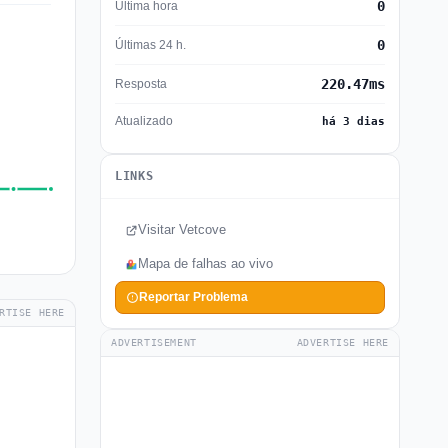
0
Última hora
0
Últimas 24 h.
220.47ms
Resposta
Atualizado
há 3 dias
LINKS
Visitar Vetcove
Mapa de falhas ao vivo
Reportar Problema
RTISE HERE
ADVERTISEMENT
ADVERTISE HERE