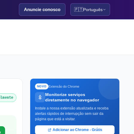
Anuncie conosco
🇵🇹
Português
Extensão do Chrome
NOVO
Monitorize serviços
almente
diretamente no navegador
Instale a nossa extensão atualizada e receba
alertas rápidos de interrupção sem sair da
página que está a visitar.
Adicionar ao Chrome - Grátis
a