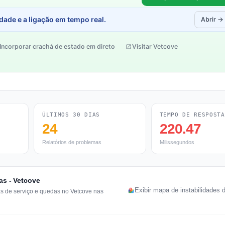
dade e a ligação em tempo real.
Abrir →
Incorporar crachá de estado em direto
Visitar Vetcove
ÚLTIMOS 30 DIAS
TEMPO DE RESPOSTA
24
220.47
Relatórios de problemas
Milissegundos
as - Vetcove
Exibir mapa de instabilidades 
as de serviço e quedas no Vetcove nas