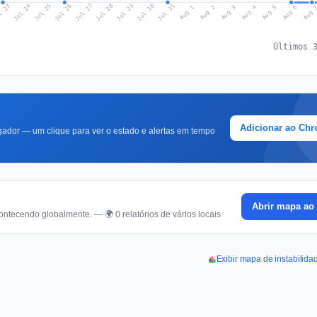
l 23
Jul 26
Jul 29
Jul 25
Jul 28
Jul 31
Jul 24
Jul 27
Jul 30
Aug 2
Aug 5
Aug 1
Aug 4
Aug 
Aug 3
Aug 6
Últimos 
Adicionar ao Ch
ador — um clique para ver o estado e alertas em tempo
Abrir mapa ao 
ontecendo globalmente. — 🌍 0 relatórios de vários locais
Exibir mapa de instabilida