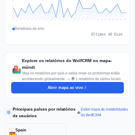
4
3
1
0
Jul 17
Jul 20
Jul 23
Jul 10
Jul 26
Jul 13
Jul 16
Jul 29
Jul 19
Jul 22
Jul 25
Jul 12
Jul 15
Jul 28
Jul 31
Jul 18
Jul 21
Jul 24
Jul 11
Jul 14
Jul 27
Jul 30
Aug 3
Aug 6
Aug 2
Aug 5
Aug 8
Aug 1
Aug 4
Aug 7
Relatórios de erro
Últimos 30 Dias
Explore os relatórios do WolfCRM no mapa-
múndi
Veja os relatórios por país e saiba onde os problemas estão
acontecendo globalmente. — 🌍 1 relatórios de vários locais
Abrir mapa ao vivo
Principais países por relatórios
Exibir mapa de instabilidades
do WolfCRM
de usuários
Spain