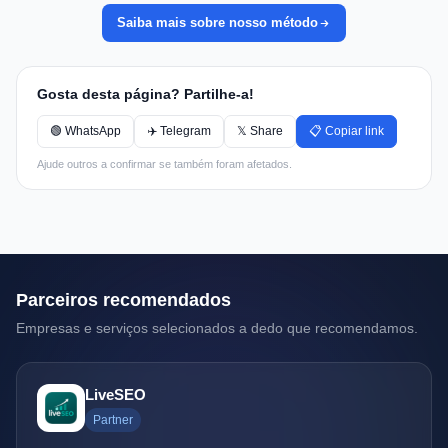
Saiba mais sobre nosso método
Gosta desta página? Partilhe-a!
🟢 WhatsApp
✈️ Telegram
𝕏 Share
📋 Copiar link
Ajude outros a confirmar se também foram afetados.
Parceiros recomendados
Empresas e serviços selecionados a dedo que recomendamos.
LiveSEO
Partner