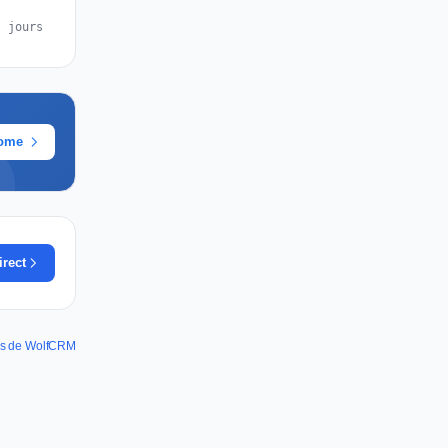
s jours
rome
irect
nes de WolfCRM