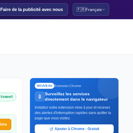
Faire de la publicité avec nous
🇫🇷
Français
Extension Chrome
NOUVEAU
Surveillez les services
ctement
directement dans le navigateur
Installez notre extension mise à jour et recevez
des alertes d'interruption rapides sans quitter la
page que vous visitez.
lème
Ajouter à Chrome - Gratuit