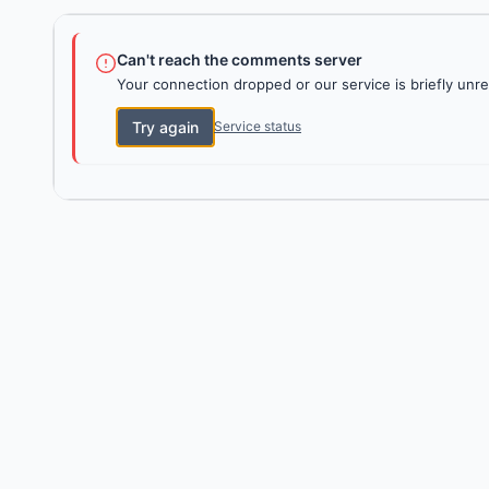
Can't reach the comments server
Your connection dropped or our service is briefly unre
Try again
Service status