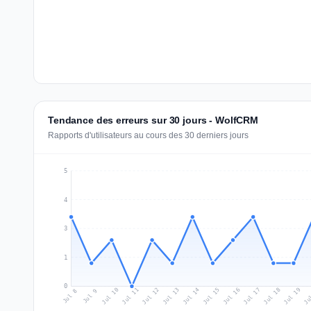
Tendance des erreurs sur 30 jours - WolfCRM
Rapports d'utilisateurs au cours des 30 derniers jours
5
4
3
1
0
Jul 17
Ju
Jul 10
Jul 13
Jul 16
Jul 19
Jul 12
Jul 15
Jul 18
Jul 11
Jul 14
Jul 8
Jul 9