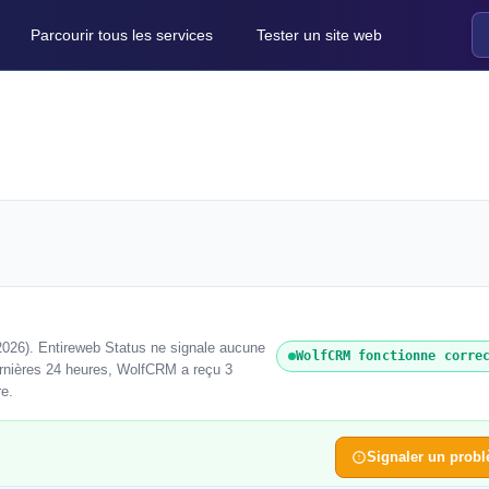
Parcourir tous les services
Tester un site web
026). Entireweb Status ne signale aucune
WolfCRM fonctionne corre
ernières 24 heures, WolfCRM a reçu 3
re.
Signaler un prob