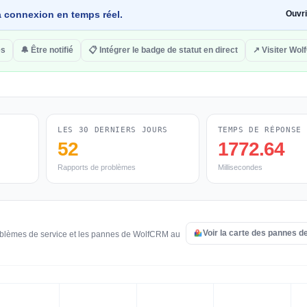
 la connexion en temps réel.
Ouvr
es
🔔 Être notifié
📋 Intégrer le badge de statut en direct
↗ Visiter Wo
LES 30 DERNIERS JOURS
TEMPS DE RÉPONSE
52
1772.64
Rapports de problèmes
Millisecondes
Voir la carte des pannes 
roblèmes de service et les pannes de WolfCRM au