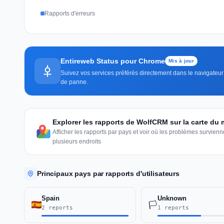
Rapports d'erreurs
Entireweb Status pour Chrome
Mis à jour
Suivez vos services préférés directement dans le navigateur —
de panne.
Explorer les rapports de WolfCRM sur la carte du
Afficher les rapports par pays et voir où les problèmes survie
plusieurs endroits
Principaux pays par rapports d'utilisateurs
Spain
Unknown
🏳️
2 reports
1 reports