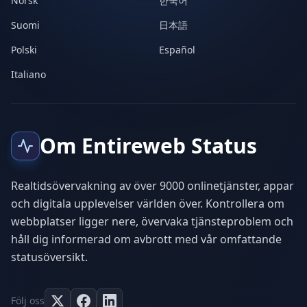
Norsk
한국어
Suomi
日本語
Polski
Español
Italiano
Om Entireweb Status
Realtidsövervakning av över 9000 onlinetjänster, appar
och digitala upplevelser världen över. Kontrollera om
webbplatser ligger nere, övervaka tjänsteproblem och
håll dig informerad om avbrott med vår omfattande
statusöversikt.
Följ oss