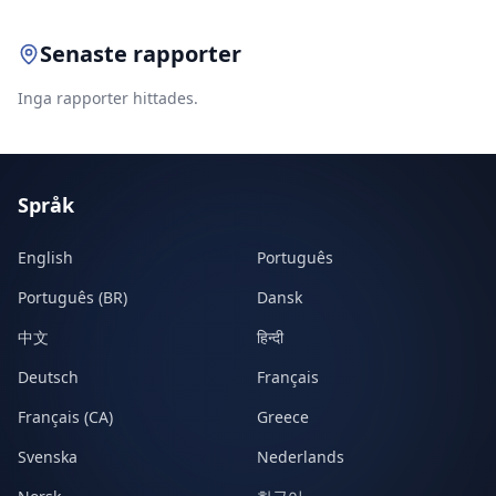
Senaste rapporter
Inga rapporter hittades.
Språk
English
Português
Português (BR)
Dansk
中文
हिन्दी
Deutsch
Français
Français (CA)
Greece
Svenska
Nederlands