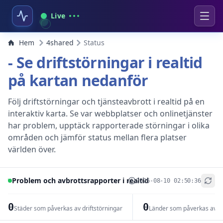
Live
Hem
4shared
Status
- Se driftstörningar i realtid
på kartan nedanför
Följ driftstörningar och tjänsteavbrott i realtid på en
interaktiv karta. Se var webbplatser och onlinetjänster
har problem, upptäck rapporterade störningar i olika
områden och jämför status mellan flera platser
världen över.
Problem och avbrottsrapporter i realtid
2026-08-10 02:50:36
+
−
0
0
Städer som påverkas av driftstörningar
Länder som påverkas av dr
Leaflet
|
© OpenStreetMap contributors