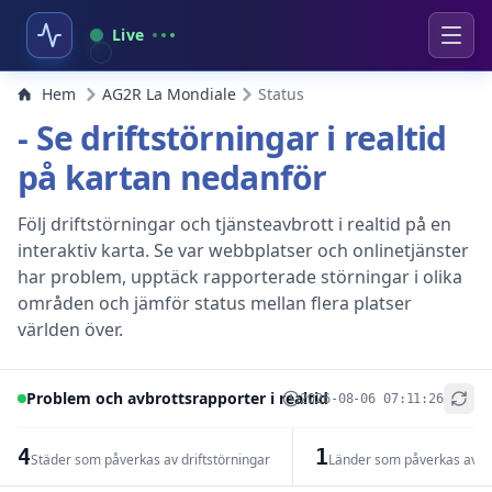
Live
Hem
AG2R La Mondiale
Status
- Se driftstörningar i realtid
på kartan nedanför
Följ driftstörningar och tjänsteavbrott i realtid på en
interaktiv karta. Se var webbplatser och onlinetjänster
har problem, upptäck rapporterade störningar i olika
områden och jämför status mellan flera platser
världen över.
Problem och avbrottsrapporter i realtid
2026-08-06 07:11:26
+
−
4
1
Städer som påverkas av driftstörningar
Länder som påverkas av dr
Leaflet
|
© OpenStreetMap contributors