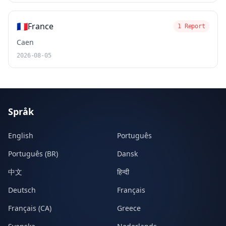
🇫🇷
France
1 Report
Caen
2026-08-05
Språk
English
Português
Português (BR)
Dansk
中文
हिन्दी
Deutsch
Français
Français (CA)
Greece