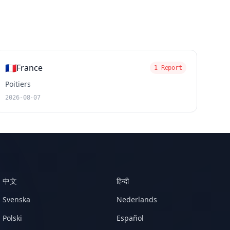
🇫🇷
France
1 Report
Poitiers
2026-08-07
中文
हिन्दी
Svenska
Nederlands
Polski
Español