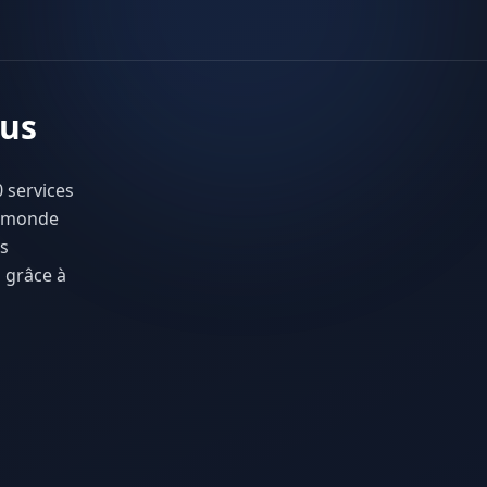
tus
 services
e monde
es
 grâce à