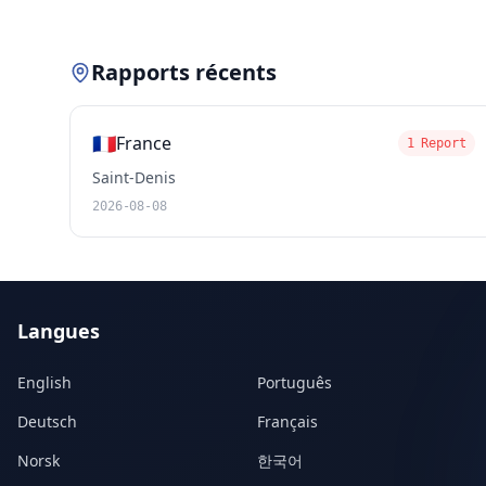
Rapports récents
🇫🇷
France
1 Report
Saint-Denis
2026-08-08
Langues
English
Português
Deutsch
Français
Norsk
한국어