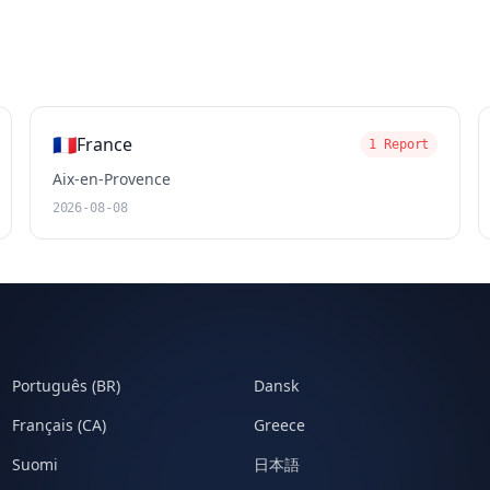
🇫🇷
France
1 Report
Aix-en-Provence
2026-08-08
Português (BR)
Dansk
Français (CA)
Greece
Suomi
日本語