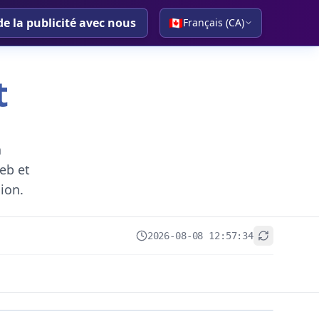
de la publicité avec nous
🇨🇦
Français (CA)
t
a
eb et
gion.
2026-08-08 12:57:34
+
−
Leaflet
|
© OpenStreetMap contributors