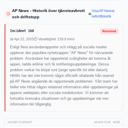
AP News - Historik över tjänsteavbrott
Visa AP Newss
avbrottskarta
och driftstopp
Incident 168
Resolved
📅 Apr 22, 2025
⏱ Varaktighet: 229.9 mins
Enligt flera användarrapporter och inlägg på sociala medier
upplever den populära nyhetsappen "AP News" för närvarande
problem. Användare har rapporterat svårigheter att komma åt
appen, ladda artiklar och få notifieringsuppdateringar. Dessa
problem verkar ha börjat runt [ange specifik tid eller datum].
Hittills har det inte kommit något officiellt uttalande från teamet
på AP News angående de rapporterade problemen. Vårt team har
heller inte hittat någon relaterad information eller uppdateringar på
appens webbplats eller sociala mediekonton. Vi kommer att
fortsätta övervaka situationen och ge uppdateringar när mer
information blir tillgänglig.
ADVERTISEMENT
ADVERTISE HERE