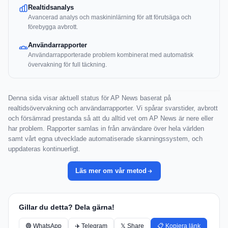
Realtidsanalys
Avancerad analys och maskininlärning för att förutsäga och
förebygga avbrott.
Användarrapporter
Användarrapporterade problem kombinerat med automatisk
övervakning för full täckning.
Denna sida visar aktuell status för AP News baserat på
realtidsövervakning och användarrapporter. Vi spårar svarstider, avbrott
och försämrad prestanda så att du alltid vet om AP News är nere eller
har problem. Rapporter samlas in från användare över hela världen
samt vårt egna utvecklade automatiserade skanningssystem, och
uppdateras kontinuerligt.
Läs mer om vår metod
Gillar du detta? Dela gärna!
🟢 WhatsApp
✈️ Telegram
𝕏 Share
📋 Kopiera länk