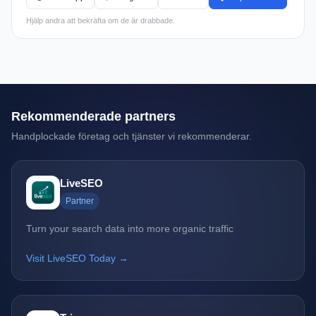
Hjälp andra att bekräfta om de är drabbade.
Rekommenderade partners
Handplockade företag och tjänster vi rekommenderar.
LiveSEO
Partner
Turn your search data into more organic traffic
Visit LiveSEO Today →