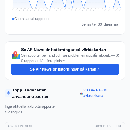
1
0
Jul 16
Jul 19
Jul 22
Jul 25
Jul 12
Jul 15
Jul 28
Jul 31
Jul 18
Jul 21
Jul 24
Jul 11
Jul 14
Jul 27
Jul 30
Jul 17
Jul 20
Jul 23
Jul 10
Jul 13
Jul 26
Jul 29
Aug 2
Aug 5
Aug 1
Aug 4
Jul 9
Aug 7
Aug 3
Aug 6
Globalt antal rapporter
Senaste 30 dagarna
Se AP News driftstörningar på världskartan
Se rapporter per land och var problemen uppstår globalt. — 🌍
0 rapporter från flera platser
Se AP News driftstörningar på kartan
Topp länder efter
Visa AP Newss
avbrottskarta
användarrapporter
Inga aktuella avbrottsrapporter
tillgängliga.
ADVERTISEMENT
ADVERTISE HERE