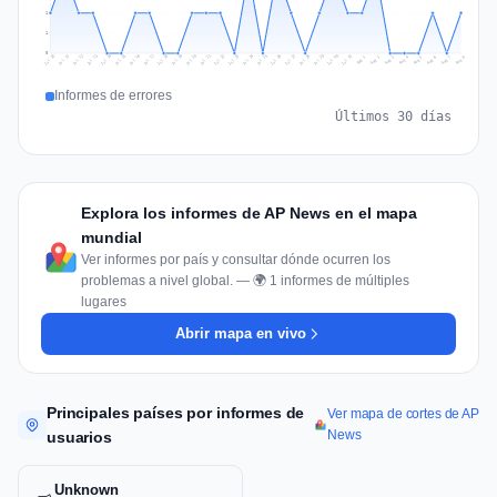
1
1
0
Jul 17
Jul 20
Jul 23
Jul 10
Jul 26
Jul 13
Jul 16
Jul 29
Jul 19
Jul 22
Jul 25
Jul 12
Jul 15
Jul 28
Jul 31
Jul 18
Jul 21
Jul 24
Jul 11
Jul 14
Jul 27
Jul 30
Aug 3
Aug 6
Aug 2
Aug 5
Aug 8
Aug 1
Aug 4
Aug 7
Informes de errores
Últimos 30 días
Explora los informes de AP News en el mapa
mundial
Ver informes por país y consultar dónde ocurren los
problemas a nivel global. — 🌍 1 informes de múltiples
lugares
Abrir mapa en vivo
Principales países por informes de
Ver mapa de cortes de AP
News
usuarios
Unknown