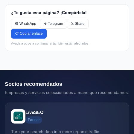
¿Te gusta esta página? ¡Compártela!
🟢 WhatsApp
✈️ Telegram
𝕏 Share
📋 Copiar enlace
Ayuda a otros a confirmar si también están afectados.
Socios recomendados
Empresas y servicios seleccionados a mano que recomendamos.
LiveSEO
Partner
Turn your search data into more organic traffic