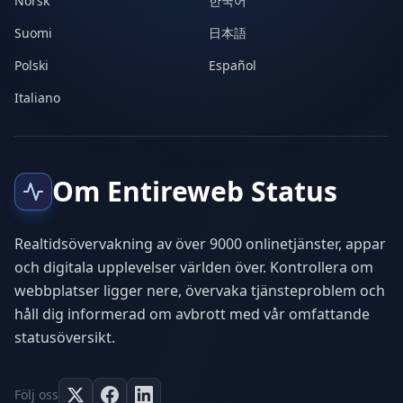
Norsk
한국어
Suomi
日本語
Polski
Español
Italiano
Om Entireweb Status
Realtidsövervakning av över 9000 onlinetjänster, appar
och digitala upplevelser världen över. Kontrollera om
webbplatser ligger nere, övervaka tjänsteproblem och
håll dig informerad om avbrott med vår omfattande
statusöversikt.
Följ oss