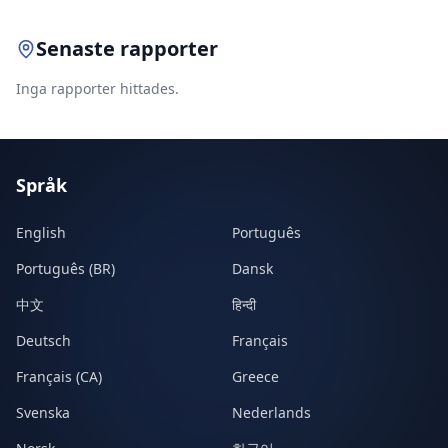
Senaste rapporter
Inga rapporter hittades.
Språk
English
Português
Português (BR)
Dansk
中文
हिन्दी
Deutsch
Français
Français (CA)
Greece
Svenska
Nederlands