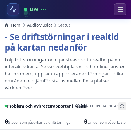
Live
Hem
AudioMusica
Status
- Se driftstörningar i realtid
på kartan nedanför
Följ driftstörningar och tjänsteavbrott i realtid på en
interaktiv karta. Se var webbplatser och onlinetjänster
har problem, upptäck rapporterade störningar i olika
områden och jämför status mellan flera platser
världen över.
Problem och avbrottsrapporter i realtid
2026-08-09 14:30:42
+
−
0
0
Städer som påverkas av driftstörningar
Länder som påverkas av dr
Leaflet
|
© OpenStreetMap contributors