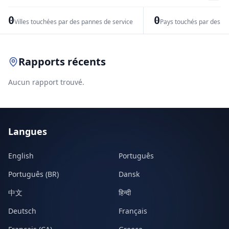
−
0
0
Villes touchées par des pannes de service
Pays touchés par des pr
Leaflet
|
© OpenStreetMap contributors
Rapports récents
Aucun rapport trouvé.
Langues
English
Português
Português (BR)
Dansk
中文
हिन्दी
Deutsch
Français