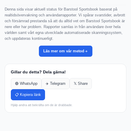
Denna sida visar aktuell status för Barstool Sportsbook baserat på
realtidsövervakning och användarrapporter. Vi spårar svarstider, avbrott
och försämrad prestanda så att du alltid vet om Barstool Sportsbook är
nere eller har problem. Rapporter samlas in från användare över hela
världen samt vårt egna utvecklade automatiserade skanningssystem,
och uppdateras kontinuerligt.
Läs mer om vår metod
Gillar du detta? Dela gärna!
🟢 WhatsApp
✈️ Telegram
𝕏 Share
📋 Kopiera länk
Hjälp andra att bekräfta om de är drabbade.