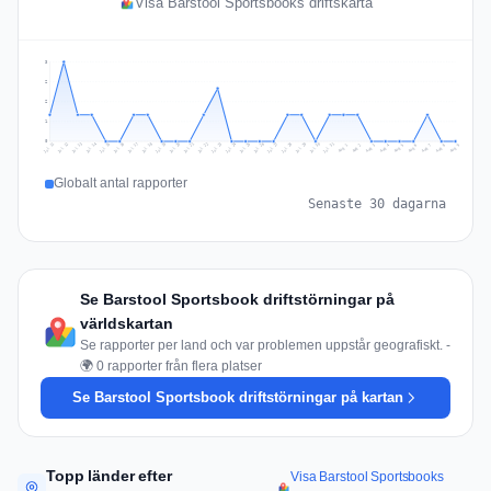
Visa Barstool Sportsbooks driftskarta
3
2
2
1
0
Jul 18
Jul 21
Jul 24
Jul 11
Jul 27
Jul 14
Jul 17
Jul 30
Jul 20
Jul 23
Jul 26
Jul 13
Jul 16
Jul 29
Jul 19
Jul 22
Jul 25
Jul 12
Jul 15
Jul 28
Jul 31
Aug 4
Aug 7
Aug 3
Aug 6
Aug 9
Aug 2
Aug 5
Aug 8
Aug 1
Globalt antal rapporter
Senaste 30 dagarna
Se Barstool Sportsbook driftstörningar på
världskartan
Se rapporter per land och var problemen uppstår geografiskt. -
🌍 0 rapporter från flera platser
Se Barstool Sportsbook driftstörningar på kartan
Topp länder efter
Visa Barstool Sportsbooks