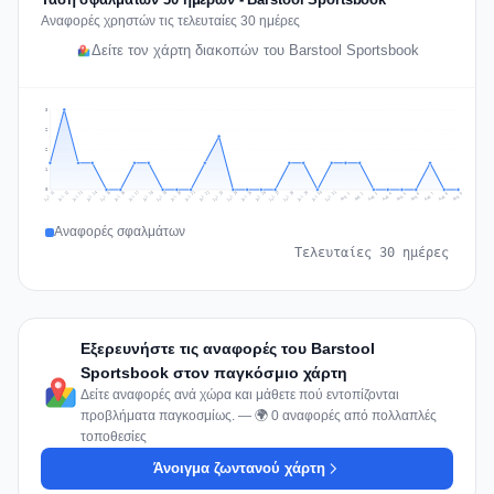
Αναφορές χρηστών τις τελευταίες 30 ημέρες
Δείτε τον χάρτη διακοπών του Barstool Sportsbook
3
2
2
1
0
Jul 18
Jul 21
Jul 24
Jul 11
Jul 27
Jul 14
Jul 17
Jul 30
Jul 20
Jul 23
Jul 26
Jul 13
Jul 16
Jul 29
Jul 19
Jul 22
Jul 25
Jul 12
Jul 15
Jul 28
Jul 31
Aug 4
Aug 7
Aug 3
Aug 6
Aug 9
Aug 2
Aug 5
Aug 8
Aug 1
Αναφορές σφαλμάτων
Τελευταίες 30 ημέρες
Εξερευνήστε τις αναφορές του Barstool
Sportsbook στον παγκόσμιο χάρτη
Δείτε αναφορές ανά χώρα και μάθετε πού εντοπίζονται
προβλήματα παγκοσμίως. — 🌍 0 αναφορές από πολλαπλές
τοποθεσίες
Άνοιγμα ζωντανού χάρτη