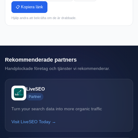
📋 Kopiera länk
Hjälp andra att bekräfta om de är drabbade.
Rekommenderade partners
Handplockade företag och tjänster vi rekommenderar.
LiveSEO
Partner
Turn your search data into more organic traffic
Visit LiveSEO Today →