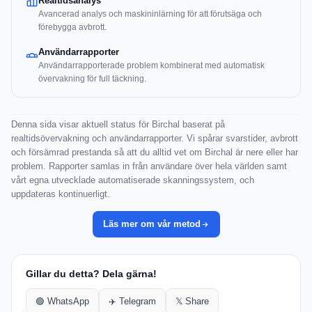
Realtidsanalys
Avancerad analys och maskininlärning för att förutsäga och
förebygga avbrott.
Användarrapporter
Användarrapporterade problem kombinerat med automatisk
övervakning för full täckning.
Denna sida visar aktuell status för Birchal baserat på
realtidsövervakning och användarrapporter. Vi spårar svarstider, avbrott
och försämrad prestanda så att du alltid vet om Birchal är nere eller har
problem. Rapporter samlas in från användare över hela världen samt
vårt egna utvecklade automatiserade skanningssystem, och
uppdateras kontinuerligt.
Läs mer om vår metod
Gillar du detta? Dela gärna!
🟢 WhatsApp
✈️ Telegram
𝕏 Share