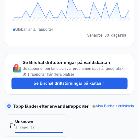
2
2
1
0
Jul 17
Jul 20
Jul 23
Jul 10
Jul 26
Jul 13
Jul 16
Jul 29
Jul 19
Jul 22
Jul 25
Jul 12
Jul 15
Jul 28
Jul 31
Jul 18
Jul 21
Jul 24
Jul 11
Jul 14
Jul 27
Jul 30
Aug 3
Aug 6
Aug 2
Aug 5
Aug 8
Aug 1
Aug 4
Aug 7
Globalt antal rapporter
Senaste 30 dagarna
Se Birchal driftstörningar på världskartan
Se rapporter per land och var problemen uppstår geografiskt. -
🌍 1 rapporter från flera platser
Se Birchal driftstörningar på kartan
Topp länder efter användarrapporter
Visa Birchals driftskarta
Unknown
🏳️
1 reports