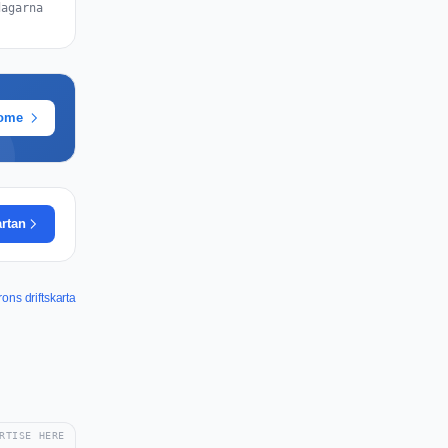
dagarna
rome
artan
ons driftskarta
RTISE HERE