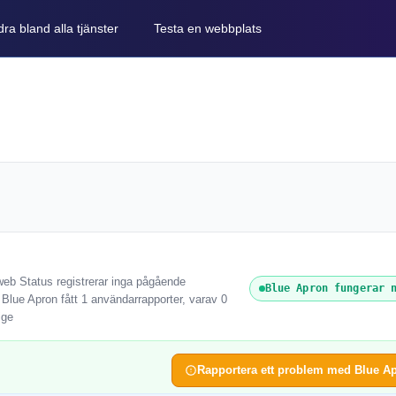
ra bland alla tjänster
Testa en webbplats
web Status registrerar inga pågående
Blue Apron fungerar 
 Blue Apron fått 1 användarrapporter, varav 0
ige
Rapportera ett problem med Blue A