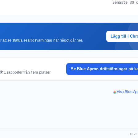
Senaste 30 
Lägg till i Ch
r att se status, realtidsvarningar när något går ner.
Se Blue Apron driftstörningar på k
 1 rapporter från flera platser
Visa Blue Apr
ADVE