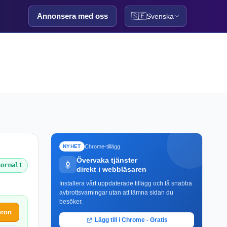
Annonsera med oss
🇸🇪
Svenska
Chrome-tillägg
NYHET
Övervaka tjänster
normalt
direkt i webbläsaren
Installera vårt uppdaterade tillägg och få snabba
avbrottsvarningar utan att lämna sidan du
besöker.
pron
Lägg till i Chrome - Gratis