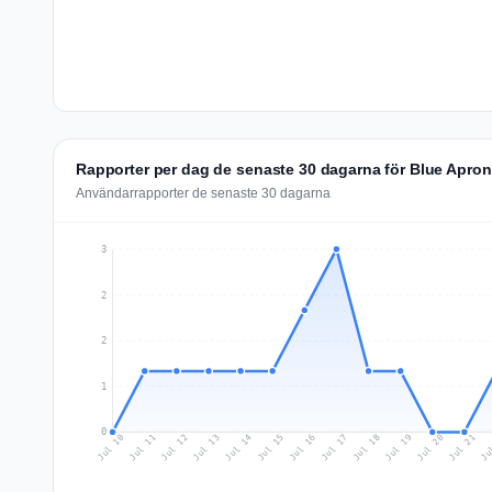
Rapporter per dag de senaste 30 dagarna för Blue Apron
Användarrapporter de senaste 30 dagarna
3
2
2
1
0
Jul 19
Ju
Jul 12
Jul 15
Jul 18
Jul 21
Jul 11
Jul 14
Jul 17
Jul 20
Jul 10
Jul 13
Jul 16