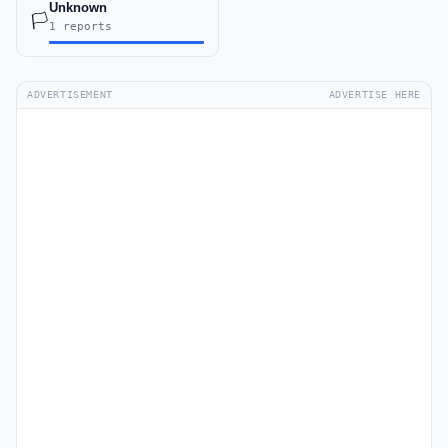
Unknown
🏳️
1 reports
ADVERTISEMENT
ADVERTISE HERE