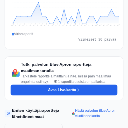
3
2
2
1
0
Jul 17
Jul 20
Jul 23
Jul 10
Jul 26
Jul 13
Jul 16
Jul 29
Jul 19
Jul 22
Jul 25
Jul 12
Jul 15
Jul 28
Jul 31
Jul 18
Jul 21
Jul 24
Jul 11
Jul 14
Jul 27
Jul 30
Aug 3
Aug 6
Aug 2
Aug 5
Aug 8
Aug 1
Aug 4
Aug 7
Virheraportit
Viimeiset 30 päivää
Tutki palvelun Blue Apron raportteja
maailmankartalla
Tarkastele raportteja maittain ja näe, missä päin maailmaa
ongelmia esiintyy. — 🌍 1 raporttia useista eri paikoista
Avaa Live-kartta
Eniten käyttäjäraportteja
Näytä palvelun Blue Apron
vikatilannekartta
lähettäneet maat