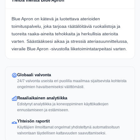
Tietoa meistä Blue Apron
Blue Apron
on kätevä ja luotettava aterioiden
toimituspalvelu, joka tarjoaa räätälöitäviä ruokalistoja ja
tuoreita raaka-aineita tehokkaita ja herkullisia aterioita
varten. Säästääksesi aikaa ja stressiä ateriasuunnittelussa,
vieraile
Blue Apron
-sivustolla liiketoimintatarpeitasi varten.
Globaali valvonta
24/7 valvonta useista eri puolilla maailmaa sijaitsevista kohteista
ongelmien havaitsemiseksi välittömästi.
Reaaliaikainen analytiikka
Edistynyt analytiikka ja koneoppiminen käyttökatkojen
ennustamiseen ja estämiseen.
Yhteisön raportit
Käyttäjien ilmoittamat ongelmat yhdistettynä automatisoituun
valvontaan täydellisen kattavuuden saavuttamiseksi.