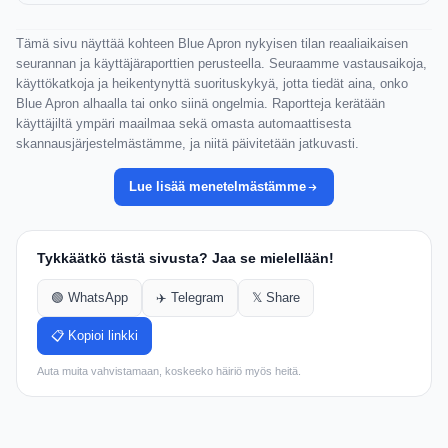
Tämä sivu näyttää kohteen Blue Apron nykyisen tilan reaaliaikaisen
seurannan ja käyttäjäraporttien perusteella. Seuraamme vastausaikoja,
käyttökatkoja ja heikentynyttä suorituskykyä, jotta tiedät aina, onko
Blue Apron alhaalla tai onko siinä ongelmia. Raportteja kerätään
käyttäjiltä ympäri maailmaa sekä omasta automaattisesta
skannausjärjestelmästämme, ja niitä päivitetään jatkuvasti.
Lue lisää menetelmästämme
Tykkäätkö tästä sivusta? Jaa se mielellään!
🟢 WhatsApp
✈️ Telegram
𝕏 Share
📋 Kopioi linkki
Auta muita vahvistamaan, koskeeko häiriö myös heitä.