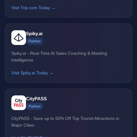
Visit Trip.com Today →
Spiky.ai
Partner
Spiky.ai - Real-Time AI Sales Coaching & Meeting
Intelligence
Visit Spiky.ai Today →
CityPASS
Partner
CityPASS - Save up to 50% Off Top Tourist Attractions in
Major Cities