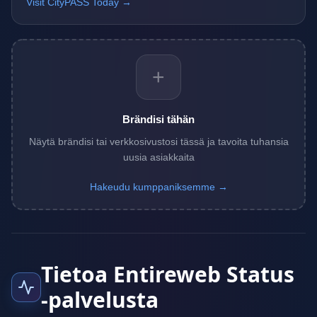
Visit CityPASS Today →
+
Brändisi tähän
Näytä brändisi tai verkkosivustosi tässä ja tavoita tuhansia
uusia asiakkaita
Hakeudu kumppaniksemme →
Tietoa Entireweb Status
-palvelusta