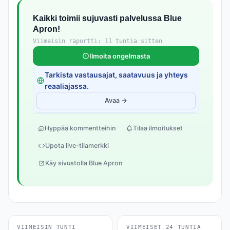
Kaikki toimii sujuvasti palvelussa Blue
Apron!
Viimeisin raportti: 11 tuntia sitten
Ilmoita ongelmasta
Tarkista vastausajat, saatavuus ja yhteys
reaaliajassa.
Avaa →
Hyppää kommentteihin
Tilaa ilmoitukset
Upota live-tilamerkki
Käy sivustolla Blue Apron
VIIMEISIN TUNTI
VIIMEISET 24 TUNTIA