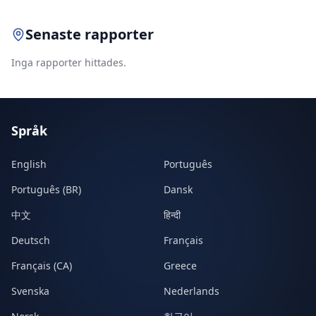
Senaste rapporter
Inga rapporter hittades.
Språk
English
Português
Português (BR)
Dansk
中文
हिन्दी
Deutsch
Français
Français (CA)
Greece
Svenska
Nederlands