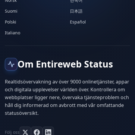
Norsk
한국어
Suomi
日本語
Polski
Español
Italiano
Om Entireweb Status
Realtidsövervakning av över 9000 onlinetjänster, appar
och digitala upplevelser världen över. Kontrollera om
webbplatser ligger nere, övervaka tjänsteproblem och
håll dig informerad om avbrott med vår omfattande
statusöversikt.
Följ oss