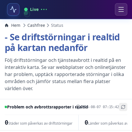
Live
Hem
Cashfree
Status
- Se driftstörningar i realtid
på kartan nedanför
Följ driftstörningar och tjänsteavbrott i realtid på en
interaktiv karta. Se var webbplatser och onlinetjänster
har problem, upptäck rapporterade störningar i olika
områden och jämför status mellan flera platser
världen över.
Problem och avbrottsrapporter i realtid
2026-08-07 07:15:42
+
−
0
0
Städer som påverkas av driftstörningar
Länder som påverkas av dr
Leaflet
|
© OpenStreetMap contributors