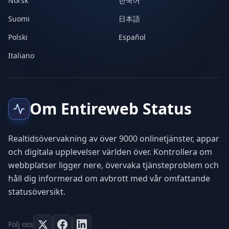
Norsk
한국어
Suomi
日本語
Polski
Español
Italiano
Om Entireweb Status
Realtidsövervakning av över 9000 onlinetjänster, appar
och digitala upplevelser världen över. Kontrollera om
webbplatser ligger nere, övervaka tjänsteproblem och
håll dig informerad om avbrott med vår omfattande
statusöversikt.
Följ oss