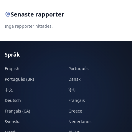
Senaste rapporter
Inga rapporter hittades.
Språk
English
Português
Português (BR)
Dansk
中文
हिन्दी
Deutsch
Français
Français (CA)
Greece
Svenska
Nederlands