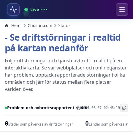
Live
Hem
Chosun.com
Status
- Se driftstörningar i realtid
på kartan nedanför
Följ driftstörningar och tjänsteavbrott i realtid på en
interaktiv karta. Se var webbplatser och onlinetjänster
har problem, upptäck rapporterade störningar i olika
områden och jämför status mellan flera platser
världen över.
Problem och avbrottsrapporter i realtid
2026-08-07 02:48:19
+
−
0
0
Städer som påverkas av driftstörningar
Länder som påverkas av dr
Leaflet
|
© OpenStreetMap contributors