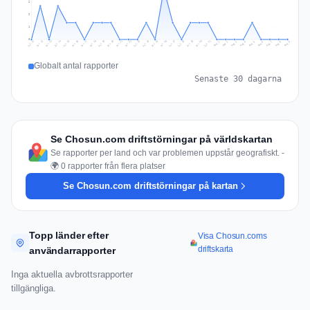
2
2
1
0
Jul 18
Jul 21
Jul 24
Jul 11
Jul 27
Jul 14
Jul 17
Jul 30
Jul 20
Jul 23
Jul 26
Jul 13
Jul 16
Jul 29
Jul 19
Jul 22
Jul 25
Jul 12
Jul 15
Jul 28
Jul 31
Aug 4
Aug 7
Aug 3
Aug 6
Aug 9
Aug 2
Aug 5
Aug 8
Aug 1
Globalt antal rapporter
Senaste 30 dagarna
Se Chosun.com driftstörningar på världskartan
Se rapporter per land och var problemen uppstår geografiskt. -
🌍 0 rapporter från flera platser
Se Chosun.com driftstörningar på kartan
Topp länder efter
Visa Chosun.coms
driftskarta
användarrapporter
Inga aktuella avbrottsrapporter
tillgängliga.