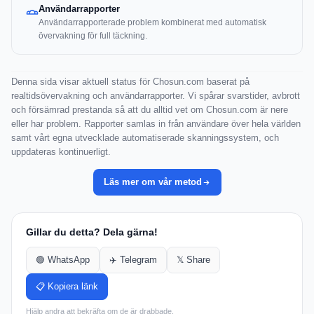
Användarrapporter
Användarrapporterade problem kombinerat med automatisk
övervakning för full täckning.
Denna sida visar aktuell status för Chosun.com baserat på
realtidsövervakning och användarrapporter. Vi spårar svarstider, avbrott
och försämrad prestanda så att du alltid vet om Chosun.com är nere
eller har problem. Rapporter samlas in från användare över hela världen
samt vårt egna utvecklade automatiserade skanningssystem, och
uppdateras kontinuerligt.
Läs mer om vår metod
Gillar du detta? Dela gärna!
🟢 WhatsApp
✈️ Telegram
𝕏 Share
📋 Kopiera länk
Hjälp andra att bekräfta om de är drabbade.