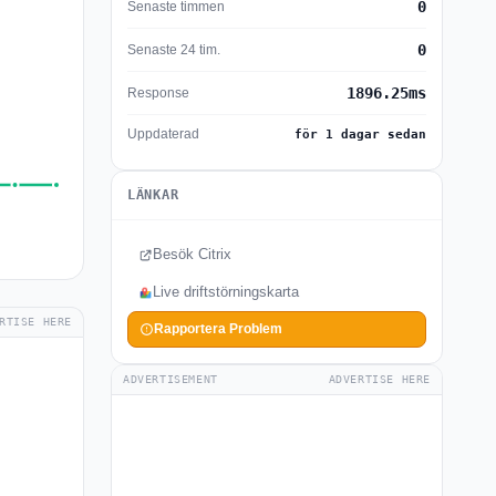
0
Senaste timmen
0
Senaste 24 tim.
1896.25ms
Response
Uppdaterad
för 1 dagar sedan
LÄNKAR
Besök Citrix
Live driftstörningskarta
RTISE HERE
Rapportera Problem
ADVERTISEMENT
ADVERTISE HERE