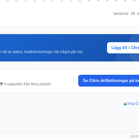
Senaste 30 
Lägg till i Ch
r att se status, realtidsvarningar när något går ner.
Se Citrix driftstörningar på k
 0 rapporter från flera platser
Visa Ci
ADVE