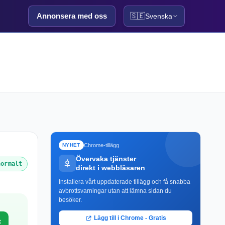
Annonsera med oss
🇸🇪
Svenska
Chrome-tillägg
NYHET
Övervaka tjänster
normalt
direkt i webbläsaren
Installera vårt uppdaterade tillägg och få snabba
avbrottsvarningar utan att lämna sidan du
besöker.
Lägg till i Chrome - Gratis
x