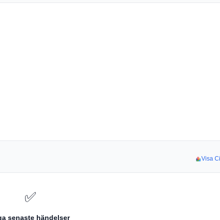
Visa Ci
✅
ga senaste händelser