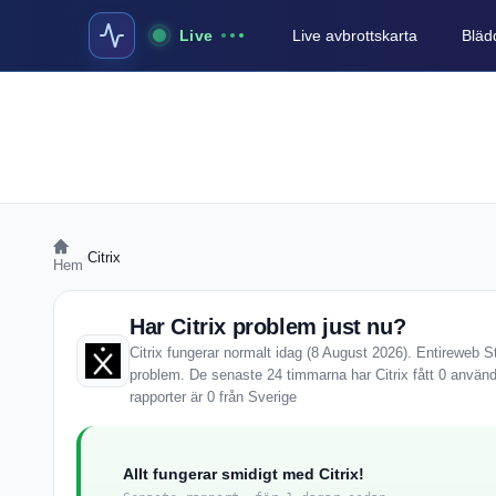
Live
Live avbrottskarta
Blädd
›
Citrix
Hem
Har Citrix problem just nu?
Citrix fungerar normalt idag (8 August 2026). Entireweb St
problem. De senaste 24 timmarna har Citrix fått 0 använ
rapporter är 0 från Sverige
Allt fungerar smidigt med Citrix!