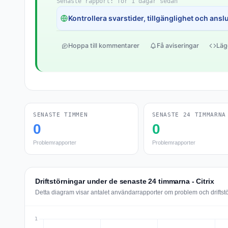
Senaste rapport: för 1 dagar sedan
Kontrollera svarstider, tillgänglighet och anslut
Hoppa till kommentarer
Få aviseringar
Läg
SENASTE TIMMEN
SENASTE 24 TIMMARNA
0
0
Problemrapporter
Problemrapporter
Driftstörningar under de senaste 24 timmarna - Citrix
Detta diagram visar antalet användarrapporter om problem och driftstö