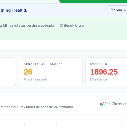
ning i realtid.
Öppna →
g till live-status på din webbsida
Besök Citrix
SENASTE 30 DAGARNA
SVARSTID
26
1896.25
Problemrapporter
Millisekunder
Visa Citrixs dr
rningar för Citrix under de senaste 24 timmarna.