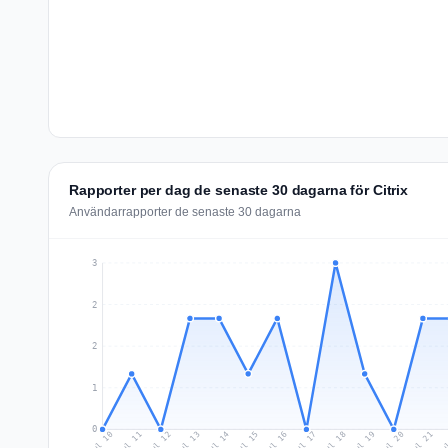
Rapporter per dag de senaste 30 dagarna för Citrix
Användarrapporter de senaste 30 dagarna
3
2
2
1
0
Jul 19
Ju
Jul 12
Jul 15
Jul 18
Jul 21
Jul 11
Jul 14
Jul 17
Jul 20
Jul 10
Jul 13
Jul 16