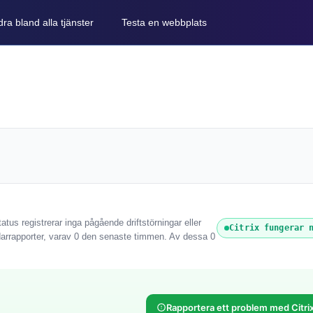
ra bland alla tjänster
Testa en webbplats
atus registrerar inga pågående driftstörningar eller
Citrix fungerar 
darrapporter, varav 0 den senaste timmen. Av dessa 0
Rapportera ett problem med Citri