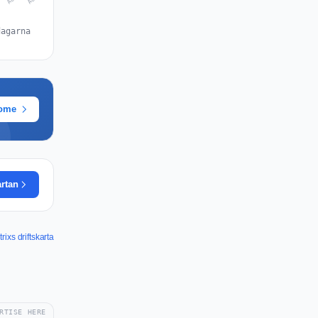
dagarna
rome
artan
trixs driftskarta
RTISE HERE