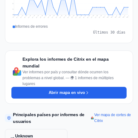
2
1
0
Jul 16
Jul 19
Jul 22
Jul 25
Jul 12
Jul 15
Jul 28
Jul 31
Jul 18
Jul 21
Jul 24
Jul 11
Jul 14
Jul 27
Jul 30
Jul 17
Jul 20
Jul 23
Jul 10
Jul 13
Jul 26
Jul 29
Aug 2
Aug 5
Aug 1
Aug 4
Jul 9
Aug 7
Aug 3
Aug 6
Informes de errores
Últimos 30 días
Explora los informes de Citrix en el mapa
mundial
Ver informes por país y consultar dónde ocurren los
problemas a nivel global. — 🌍 1 informes de múltiples
lugares
Abrir mapa en vivo
Principales países por informes de
Ver mapa de cortes de
Citrix
usuarios
Unknown