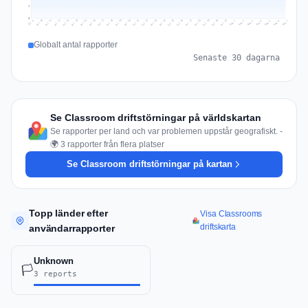
1
0
Jul 16
Jul 19
Jul 22
Jul 25
Jul 12
Jul 15
Jul 28
Jul 31
Jul 18
Jul 21
Jul 24
Jul 11
Jul 14
Jul 27
Jul 30
Jul 17
Jul 20
Jul 23
Jul 10
Jul 13
Jul 26
Jul 29
Aug 2
Aug 5
Aug 1
Aug 4
Jul 9
Aug 7
Aug 3
Aug 6
Globalt antal rapporter
Senaste 30 dagarna
Se Classroom driftstörningar på världskartan
Se rapporter per land och var problemen uppstår geografiskt. -
🌍 3 rapporter från flera platser
Se Classroom driftstörningar på kartan
Topp länder efter
Visa Classrooms
driftskarta
användarrapporter
Unknown
🏳️
3 reports