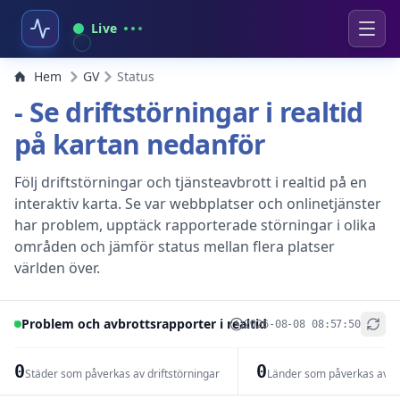
Live
Hem
GV
Status
- Se driftstörningar i realtid
på kartan nedanför
Följ driftstörningar och tjänsteavbrott i realtid på en
interaktiv karta. Se var webbplatser och onlinetjänster
har problem, upptäck rapporterade störningar i olika
områden och jämför status mellan flera platser
världen över.
Problem och avbrottsrapporter i realtid
2026-08-08 08:57:50
+
−
0
0
Städer som påverkas av driftstörningar
Länder som påverkas av dr
Leaflet
|
© OpenStreetMap contributors