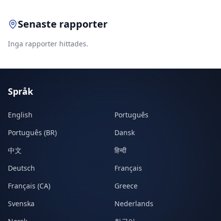
Senaste rapporter
Inga rapporter hittades.
Språk
English
Português
Português (BR)
Dansk
中文
हिन्दी
Deutsch
Français
Français (CA)
Greece
Svenska
Nederlands