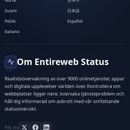
Norsk
한국어
Suomi
日本語
Polski
Español
Italiano
Om Entireweb Status
Realtidsövervakning av över 9000 onlinetjänster, appar
och digitala upplevelser världen över. Kontrollera om
webbplatser ligger nere, övervaka tjänsteproblem och
håll dig informerad om avbrott med vår omfattande
statusöversikt.
Följ oss