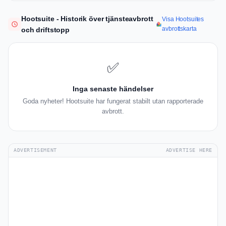
Hootsuite - Historik över tjänsteavbrott
Visa Hootsuites
avbrottskarta
och driftstopp
✅
Inga senaste händelser
Goda nyheter! Hootsuite har fungerat stabilt utan rapporterade
avbrott.
ADVERTISEMENT
ADVERTISE HERE