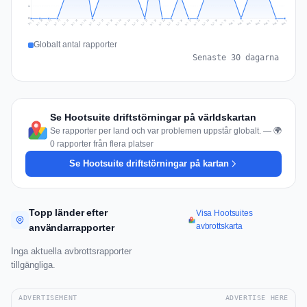
1
0
Jul 16
Jul 19
Jul 22
Jul 25
Jul 12
Jul 15
Jul 28
Jul 31
Jul 18
Jul 21
Jul 24
Jul 11
Jul 14
Jul 27
Jul 30
Jul 17
Jul 20
Jul 23
Jul 10
Jul 13
Jul 26
Jul 29
Aug 2
Aug 5
Aug 1
Aug 4
Jul 9
Aug 7
Aug 3
Aug 6
Globalt antal rapporter
Senaste 30 dagarna
Se Hootsuite driftstörningar på världskartan
Se rapporter per land och var problemen uppstår globalt. — 🌍
0 rapporter från flera platser
Se Hootsuite driftstörningar på kartan
Topp länder efter
Visa Hootsuites
avbrottskarta
användarrapporter
Inga aktuella avbrottsrapporter
tillgängliga.
ADVERTISEMENT
ADVERTISE HERE