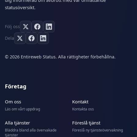
dig informerad om avbrott med vår omfattande
statusöversikt.
Följ oss
Dela
© 2026 Entireweb Status. Alla rättigheter förbehållna.
Företag
Om oss
Kontakt
Läs om vårt uppdrag
Kontakta oss
Alla tjänster
Föreslå tjänst
Bläddra bland alla övervakade
Föreslå ny tjänsteövervakning
tjänster