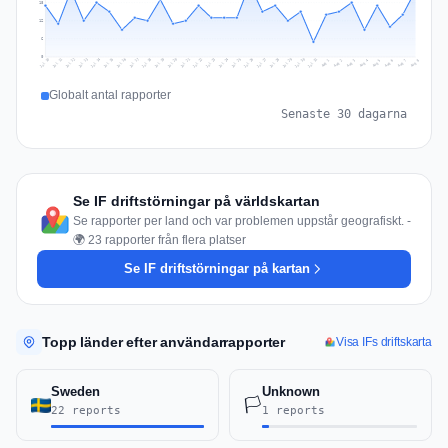
18
12
6
0
Jul 17
Jul 20
Jul 23
Jul 10
Jul 26
Jul 13
Jul 16
Jul 29
Jul 19
Jul 22
Jul 25
Jul 12
Jul 15
Jul 28
Jul 31
Jul 18
Jul 21
Jul 24
Jul 11
Jul 14
Jul 27
Jul 30
Aug 3
Aug 6
Aug 2
Aug 5
Aug 8
Aug 1
Aug 4
Aug 7
Globalt antal rapporter
Senaste 30 dagarna
Se IF driftstörningar på världskartan
Se rapporter per land och var problemen uppstår geografiskt. -
🌍 23 rapporter från flera platser
Se IF driftstörningar på kartan
Topp länder efter användarrapporter
Visa IFs driftskarta
Sweden
Unknown
🏳️
22 reports
1 reports