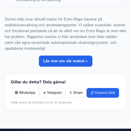
övervakning för full täckning.
Denna sida visar aktuell status för Eniro Maps baserat på
realtidsövervakning och användarrapporter. Vi spårar svarstider, avbrott
och försämrad prestanda så att du alltid vet om Eniro Maps är nere eller
har problem. Rapporter samlas in från användare över hela världen
samt vårt egna utvecklade automatiserade skanningssystem, och
uppdateras kontinuerligt.
Läs mer om vår metod
Gillar du detta? Dela gärna!
🟢 WhatsApp
✈️ Telegram
𝕏 Share
📋 Kopiera länk
Hjälp andra att bekräfta om de är drabbade.