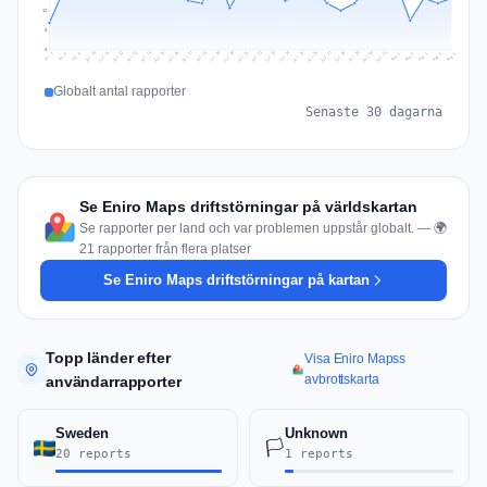
16
8
0
Jul 14
Jul 17
Jul 30
Jul 20
Jul 23
Jul 10
Jul 13
Jul 26
Jul 29
Jul 16
Jul 19
Jul 22
Jul 12
Jul 25
Jul 28
Jul 15
Jul 31
Jul 18
Jul 21
Jul 11
Jul 24
Jul 27
Aug 3
Jul 8
Aug 2
Jul 7
Aug 5
Aug 1
Aug 4
Jul 9
Globalt antal rapporter
Senaste 30 dagarna
Se Eniro Maps driftstörningar på världskartan
Se rapporter per land och var problemen uppstår globalt. — 🌍
21 rapporter från flera platser
Se Eniro Maps driftstörningar på kartan
Topp länder efter
Visa Eniro Mapss
avbrottskarta
användarrapporter
Sweden
Unknown
🏳️
20 reports
1 reports